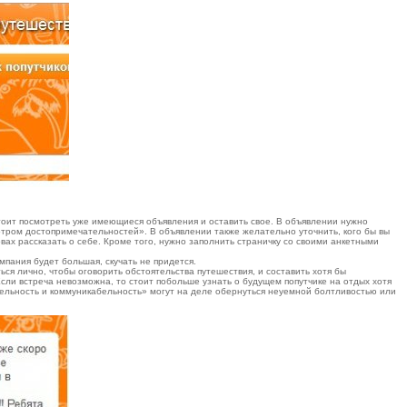
 стоит посмотреть уже имеющиеся объявления и оставить свое. В объявлении нужно
смотром достопримечательностей». В объявлении также желательно уточнить, кого бы вы
овах рассказать о себе. Кроме того, нужно заполнить страничку со своими анкетными
.
мпания будет большая, скучать не придется.
ься лично, чтобы оговорить обстоятельства путешествия, и составить хотя бы
сли встреча невозможна, то стоит побольше узнать о будущем попутчике на отдых хотя
тельность и коммуникабельность» могут на деле обернуться неуемной болтливостью или