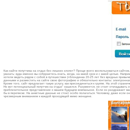
Как найти попутчика на отдых без лишних хлопот? Проще всего воспользоваться сайтом,
указать: куда именно вы собираетесь ехать, когда, на какой срок и с какой целью. На
хотели видеть рядом с собой в путешествии («блондинка 20-25 лет без вредных привыче
данными и разместить на сайте свою фотографию и обязательно контакты: электронная
Кроме того, сайт предлагает такую услугу, как присоединиться к группе. На этой стран
Но вот потенциальный попутчик на отдых" нашелся. Разумеется, не стоит откладывать о
приблизительное представление о вашем будущем компаньоне. Если он раздражает вас с
бы в переписке. На анкетные данные не стоит особо полагаться. Человеку, даже если
чрезмерным вниманием к каждой проходящей мимо женщине.