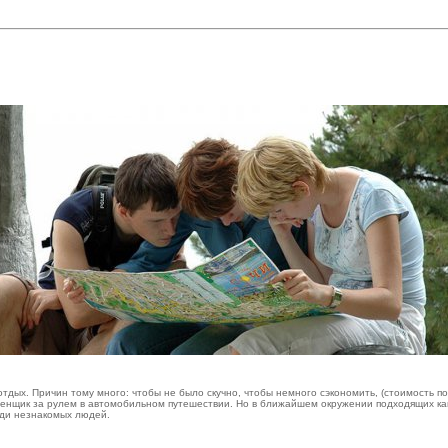
 отдых. Причин тому много: чтобы не было скучно, чтобы немного сэкономить, (стоимость 
менщик за рулем в автомобильном путешествии. Но в ближайшем окружении подходящих канд
реди незнакомых людей.