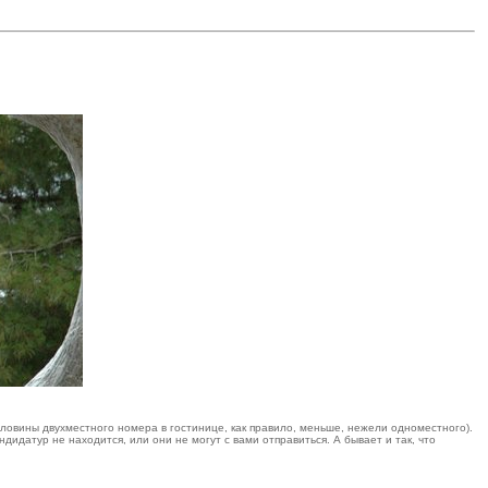
половины двухместного номера в гостинице, как правило, меньше, нежели одноместного).
идатур не находится, или они не могут с вами отправиться. А бывает и так, что