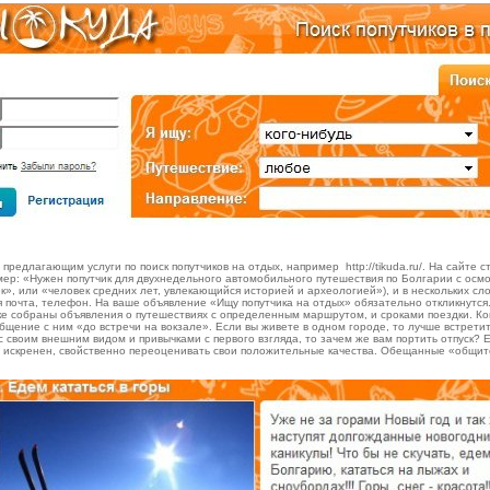
 предлагающим услуги по поиск попутчиков на отдых, например http://tikuda.ru/. На сайте
пример: «Нужен попутчик для двухнедельного автомобильного путешествия по Болгарии с о
к», или «человек средних лет, увлекающийся историей и археологией»), и в нескольких сл
 почта, телефон. На ваше объявление «Ищу попутчика на отдых» обязательно откликнутся
ичке собраны объявления о путешествиях с определенным маршрутом, и сроками поездки. Ко
бщение с ним «до встречи на вокзале». Если вы живете в одном городе, то лучше встретит
воим внешним видом и привычками с первого взгляда, то зачем же вам портить отпуск? Е
 он искренен, свойственно переоценивать свои положительные качества. Обещанные «общи