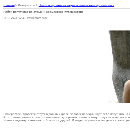
Главная
> Интересное >
Найти попутчика на отдых и совместное путешествие
Найти попутчика на отдых и совместное путешествие
18-12-2023, 02:49. Разместил: book
Намереваясь провести отпуск в дальних краях, человек нередко ищет себе попутчика на
Кто-то намеревается завести маленький курортный роман, а кому-то нужен попутчик - с
хочется отдохнуть именно от близких и друзей. И тогда попутчика приходится искать с