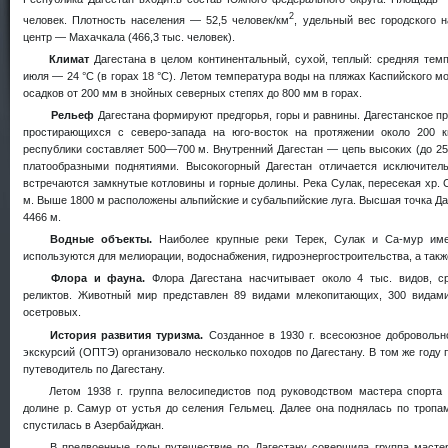
2
человек. Плотность населения — 52,5 человек/км
, удельный вес городского 
центр — Махачкала (466,3 тыс. человек).
Климат
Дагестана в целом континентальный, сухой, теплый: средняя тем
июля — 24 °С (в горах 18 °С). Летом температура воды на пляжах Каспийского
мо
осадков от 200 мм в знойных северных степях до 800 мм в горах.
Рельеф
Дагестана формируют предгорья, горы и равнины. Дагестанское пр
простирающихся с северо-запада на юго-восток на протяжении около 200 к
республики составляет 500—700 м. Внутренний Дагестан — цепь высоких (до 25
платообразными поднятиями. Высокогорный Дагестан отличается исключител
встречаются замкнутые котловины и горные долины. Река Сулак, пересекая хр. С
м. Выше 1800 м расположены альпийские и субальпийские луга. Высшая точка Даг
4466 м.
Водные объекты.
Наиболее крупные реки Терек, Сулак и Са-мур име
используются для мелиорации, водоснабжения, гидроэнергостроительства, а также
Флора и фауна.
Флора Дагестана насчитывает около 4 тыс. видов, 
реликтов. Животный мир представлен 89 видами млекопитающих, 300 видами
осетровых.
История развития туризма.
Созданное в 1930 г. всесоюзное доброволь
экскурсий (ОПТЭ) организовало несколько походов по Дагестану. В том же год
путеводитель по Дагестану.
Летом 1938 г. группа велосипедистов под руководством мастера спорта
долине р. Самур от устья до селения Гельмец. Далее она поднялась по тропам
спустилась в Азербайджан.
В предвоенные годы путешествие по Дагестану совершила группа маст