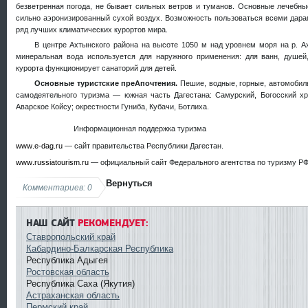
безветренная погода, не бывает сильных ветров и туманов. Основные лечебн
сильно аэронизированный сухой воздух. Возможность пользоваться всеми дарам
ряд лучших климатических курортов мира.
В центре Ахтынского района на высоте 1050 м над уровнем моря на р. А
минеральная вода используется для наружного применения: для ванн, душей
курорта функционирует санаторий для детей.
Основные туристские преАпочтения.
Пешие, водные, горные, автомоби
самодеятельного туризма — южная часть Дагестана: Самурский, Богосский хр
Аварское Койсу; окрестности Гуниба, Кубачи, Ботлиха.
Информационная поддержка туризма
www
.
e
-
dag
.
ru
— сайт правительства Республики Дагестан.
www
.
russiatourism
.
ru
— официальный сайт Федерального агентства по туризму РФ
Вернуться
Комментариев: 0
НАШ САЙТ
РЕКОМЕНДУЕТ:
Ставропольский край
Кабардино-Балкарская Республика
Республика Адыгея
Ростовская область
Республика Саха (Якутия)
Астраханская область
Пермский край