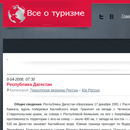
Глав
Мы в
Мы в
Twitte
vKont
Всё о туризме
r
akte
-
8-04-2008, 07:30
Республика Дагестан
Категория:
Туристские регионы России
»
Юг России
Общие сведения.
Республика Дагестан образована 17 декабря 1991 г. Рас
Кавказа, вдоль побережья Каспийского моря. Граничит на западе с Чеченск
Ставропольским краем, на севере с Республикой Калмыкия, на юге с Азербайдж
протяженность территории с юга на север — около 400 км, с запада на восток — 
530 км Дагестан омывает Каспийское море. Южная граница проходит по Водор
Республика Дагестан входит.в состав Южного федерального округа. Площадь 