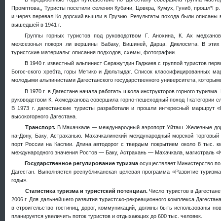
Промптова,, Туристы посетили селения Кубачи, Цовкра, Кумух, Гуниб, прошл*! р
и через перевал Ко дорский вышли в Грузию. Результаты похода были описаны в
вышедшей в 1941 г.
Группы горных туристов под руководством Г. Анохина, К. Ах медхано
межсезонья покоря ли вершины Бабаку, Бишиней, Дарца, Диклосмта. В этих
туристские материалы: описания подходов, схемы, фотографии.
В 1940 г. известный альпинист Серажутдин Гаджиев с группой туристов п
Богос-ского хребта, горы Метико и Дюльтыдаг. Список классифицированных ма
молодыми альпинистами Дагестанского государственного университета, которым
В 1970 г. в Дагестане начала работать школа инструкторов горного туризма.
руководством К. Ахмедханова совершила горно-пешеходный поход
I
категории с
В 1973 г. дагестанские туристы разработали и прошли интересный маршрут 
высокогорного Дагестана.
Транспорт.
В Махачкале — международный аэропорт Уйташ. Железные дор
на-Дону, Баку, Астраханью. Махачкалинский международный морской торговы
порт России на Каспии. Длина автодорог с твердым покрытием около 8 тыс. км
международного значения Ростов — Баку, Астрахань — Махачкала, магистраль «К
Государственное регулирование туризма
осуществляет Министерство по
Дагестан. Выполняется республиканская целевая программа «Развитие туризм
годы».
Статистика туризма и туристский потенциал.
Число туристов в Дагестане 
2006 г. Для дальнейшего развития туристско-рекреационного комплекса Дагеста
в строительство гостиниц, дорог, коммуникаций, должны быть использованы но
планируется увеличить поток туристов и отдыхающих до 600 тыс. человек.