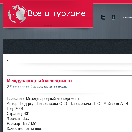
Глав
Мы в
Мы в
Twitte
vKont
Всё о туризме
r
akte
-
Международный менеджмент
Категория:
4 Книги по экономике
Название: Международный менеджмент
Автор: Под ред. Пивоварова С. Э., Тарасевича Л. С., Майзеля А. И.
Год: 2001
Страниц: 431
Формат: doc
Размер: 15,7 Мб
Качество: отличное