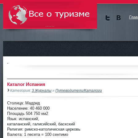
Глав
Мы в
Мы в
Twitte
vKont
Всё о туризме
r
akte
-
Каталог Испания
Категория:
3 Журналы
»
Путеводители/Каталоги
Столица: Мадрид
Население: 40 460 000
Площадь 504 750 км2
Язык: испанский,
каталанский, галисийский, баскский
Религия: римско-католическая церковь
Валюта: 1 песета = 100 сентимо