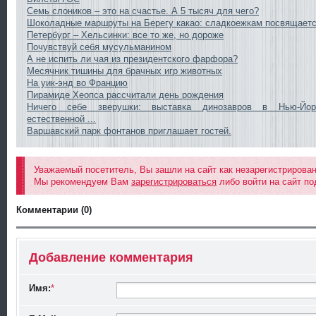
Семь слоников – это на счастье. А 5 тысяч для чего?
Шоколадные маршруты на Берегу какао: сладкоежкам посвящает
Петербург – Хельсинки: все то же, но дороже
Почувствуй себя мусульманином
А не испить ли чая из президентского фарфора?
Месячник тишины для брачных игр животных
На уик-энд во Францию
Пирамиде Хеопса рассчитали день рождения
Ничего себе зверушки: выставка динозавров в Нью-Йор
естественной ...
Варшавский парк фонтанов приглашает гостей.
Уважаемый посетитель, Вы зашли на сайт как незарегистрирова
Мы рекомендуем Вам
зарегистрироваться
либо войти на сайт по
Комментарии (0)
Добавление комментария
Имя:
*