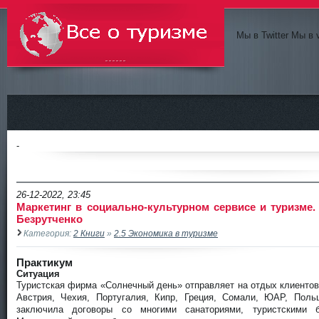
Мы в Twitter Мы в 
Всё о туризме
-
26-12-2022, 23:45
Маркетинг в социально-культурном сервисе и туризме.
Безрутченко
Категория:
2 Книги
»
2.5 Экономика в туризме
Практикум
Ситуация
Туристская фирма «Солнечный день» отправляет на отдых клиентов 
Австрия, Чехия, Португалия, Кипр, Греция, Сомали, ЮАР, Поль
заключила договоры со многими санаториями, туристскими 