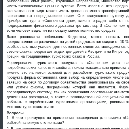
Многолетний опыт работы, изученные направления, множество па
иметь эксклюзивные цены на путевки. Всем известно, что нередко
окончательного вида может иметь довольно много трансформаций,
всевозможных посреднических фирм. Они «запускают» путевку д
Приобретая тур в «Солнечном дне», клиент оградит себя от н
поддержанием финансового достатка третьих лиц. В «Солнечном д
если человек выделил на поездку малое количество средств.
Даже располагая небольшим бюджетом, можно поехать все
предоставляются различные: на детей предлагаются скидки от 10 %
особые льготные условия для постоянных клиентов, молодоженов, 
сезоне фирма предлагает отдых для детей в Австрии и на Кипре, о
Греции, на традиционных туристских базах в России.
Формирование туристского продукта в «Солнечном дне» на
потребительских качеств и свойств, поиска максимально привлекате
именно это является основой для разработки туристского продук
продукта фирма остановила свой выбор на определенном числе за
взявших на себя по договору обязательства реализовывать на свое
или услуги фирмы, посредником которой они являются. Фирм
посредническую систему, так как организация собственных агентст
денежными расходами, а также с законодательной спецификой к
работать с зарубежными туристскими организациями, распола
местном туристском рынке.
Вопросы
1. В чем преимущества применения посредников для фирмы «С
работой напрямую с клиентами?
2. В чем заключаются недостатки использования дистрибьюции в с