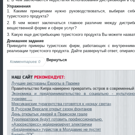
Упражнения
1. Какими принципами нужно руководствоваться, выбирая себ
туристского продукта?
2. В чем может заключаться главное различие между дистриб
вещественной форме и сфере услуг?
3. Какую еще дистрибьюцию туристского продукта Вы можете назва
Домашнее задание
Приведите примеры туристских фирм, работающих с внутренним
реализации туристского продукта. Дайте развернутый ответ, опираяс
Вернуться
Комментариев: 0
НАШ САЙТ
РЕКОМЕНДУЕТ:
Лучшие рестораны Европы в Париже
Правительство Кипра намерено превратить остров в современный 
Экономика и предпринимательство в социально - культурн
туризме: ...
Мексиканские турагентства готовятся к «концу света»
В Русском Версале открыт сезон фонтанов
День открытых дверей в Пражском граде
Туроператоров будут готовить профессионально.
«Аэроэкспресс» модернизирует электрички
«Безденежных» туристов в Молдавию не пустят
Билеты ГОС