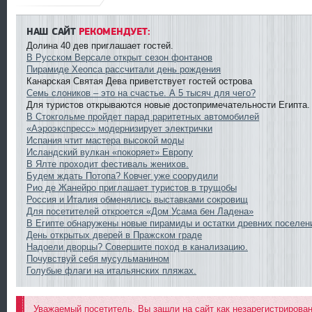
НАШ САЙТ
РЕКОМЕНДУЕТ:
Долина 40 дев приглашает гостей.
В Русском Версале открыт сезон фонтанов
Пирамиде Хеопса рассчитали день рождения
Канарская Святая Дева приветствует гостей острова
Семь слоников – это на счастье. А 5 тысяч для чего?
Для туристов открываются новые достопримечательности Египта.
В Стокгольме пройдет парад раритетных автомобилей
«Аэроэкспресс» модернизирует электрички
Испания чтит мастера высокой моды
Исландский вулкан «покоряет» Европу
В Ялте проходит фестиваль женихов.
Будем ждать Потопа? Ковчег уже соорудили
Рио де Жанейро приглашает туристов в трущобы
Россия и Италия обменялись выставками сокровищ
Для посетителей откроется «Дом Усама бен Ладена»
В Египте обнаружены новые пирамиды и остатки древних поселен
День открытых дверей в Пражском граде
Надоели дворцы? Совершите поход в канализацию.
Почувствуй себя мусульманином
Голубые флаги на итальянских пляжах.
Уважаемый посетитель, Вы зашли на сайт как незарегистрирова