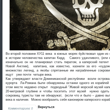
Во второй половине ХУ11 века в южных морях буйствовал один из
в истории человечества капитан Кидд. Самого удачливого, (или н
изначально он не планировал стать пиратом, а каперский пате
Новой Англии), капитана, как известно, казнили за его «худо
множество легенд, а якобы спрятанные им награбленные сокро
ищут уже почти четыре века.
Как утверждают власти Доминиканской республики возле острова 
курорта Ла-Романа были обнаружены останки одного из кораблей
этом месте недавно открыт подводный "Живой морской музей капи
20-метровой глубине и чтобы посетить этот музей нужно одеть
сокровищ туристы там не обнаружат, (если что и было – давно вы
века в наличии. Можно вообразить себя канониром каперского кора
Вернуться
Комментариев: 0