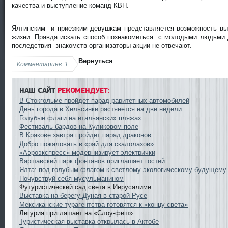
качества и выступление команд КВН.
Ялтинским и приезжим девушкам представляется возможность вы
жизни. Правда искать способ познакомиться с молодыми людьми
последствия знакомств организаторы акции не отвечают.
Вернуться
Комментариев: 1
НАШ САЙТ
РЕКОМЕНДУЕТ:
В Стокгольме пройдет парад раритетных автомобилей
День города в Хельсинки растянется на две недели
Голубые флаги на итальянских пляжах.
Фестиваль бардов на Куликовом поле
В Кракове завтра пройдет парад драконов
Добро пожаловать в «рай для скалолазов»
«Аэроэкспресс» модернизирует электрички
Варшавский парк фонтанов приглашает гостей.
Ялта: под голубым флагом к светлому экологическому будущему
Почувствуй себя мусульманином
Футуристический сад света в Иерусалиме
Выставка на берегу Дуная в старой Русе
Мексиканские турагентства готовятся к «концу света»
Лигурия приглашает на «Слоу-фиш»
Туристическая выставка открылась в Актобе