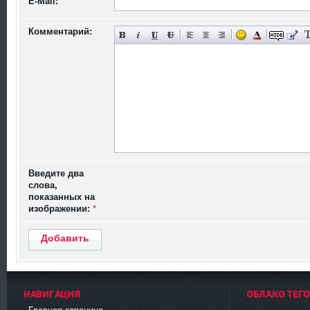
E-Mail:
6
м
а
Комментарий:
я
2
0
1
2
1
7:
2
2
Введите два
слова,
показанных на
изображении:
*
Добавить
НАВИГАЦИЯ
ОБЛАКО ТЕГ