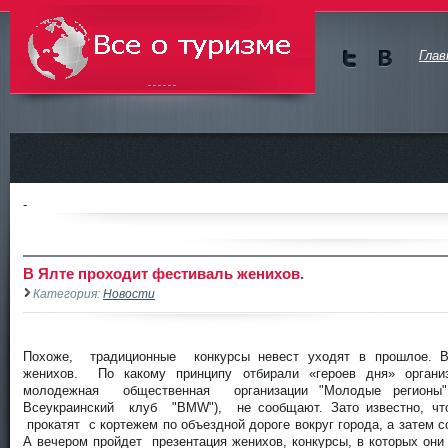
Глав
Мы в
Мы в
Twitte
vKont
Всё о туризме
r
akte
-
В Ялте проходит фестиваль женихов.
Категория:
Новости
Похоже, традиционные конкурсы невест уходят в прошлое. В
женихов. По какому принципу отбирали «героев дня» организ
молодежная общественная организации "Молодые регионы"
Всеукраинский клуб "BMW"), не сообщают. Зато известно, чт
прокатят с кортежем по объездной дороге вокруг города, а затем 
А вечером пройдет презентация женихов, конкурсы, в которых он