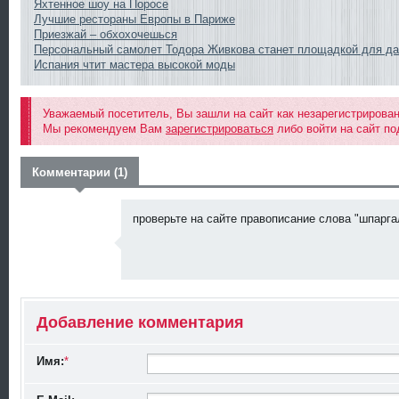
Яхтенное шоу на Поросе
Лучшие рестораны Европы в Париже
Приезжай – обхохочешься
Персональный самолет Тодора Живкова станет площадкой для д
Испания чтит мастера высокой моды
Уважаемый посетитель, Вы зашли на сайт как незарегистрирова
Мы рекомендуем Вам
зарегистрироваться
либо войти на сайт по
Комментарии (1)
проверьте на сайте правописание слова "шпаргал
Добавление комментария
A
Имя:
*
l
e
x