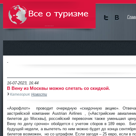
Глав
Мы в
Мы в
Twitte
vKont
Всё о туризме
r
akte
-
16-07-2023, 16:44
В Вену из Москвы можно слетать со скидкой.
Категория:
Новости
«Аэрофлот» проводит очередную «скидочную акцию». Отвеча
австрийской компании Austrian Airlines , («Австрийские авиали
билетов до Москвы), российский перевозчик также уменьшил цен
Вену по делу срочно» обойдется с учетом сборов в 189 евро. Би
будущей недели, а вылететь по ним можно будет до конца сентября
билетов возможен, но со штрафом. Если загодя – 25 евро, если в 