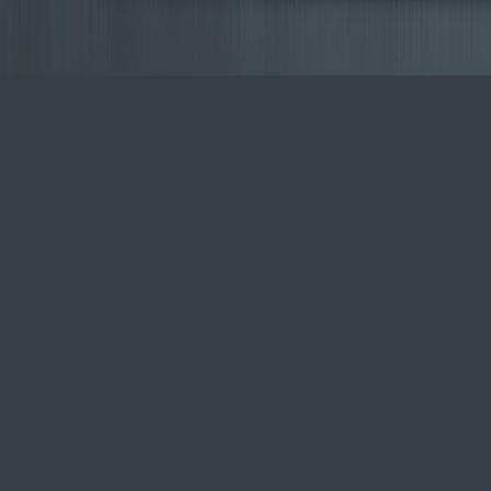
Engine -
Softnews
Media
Group