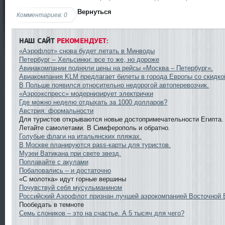
Вернуться
Комментариев: 0
НАШ САЙТ
РЕКОМЕНДУЕТ:
«Аэрофлот» снова будет летать в Минводы
Петербург – Хельсинки: все то же, но дороже
Авииакомпании подняли цены на рейсы «Москва – Петербург».
Авиакомпания KLM предлагает билеты в города Европы со скидко
В Польше появился относительно недорогой автоперевозчик.
«Аэроэкспресс» модернизирует электрички
Где можно неделю отдыхать за 1000 долларов?
Австрия: формальности
Для туристов открываются новые достопримечательности Египта.
Летайте самолетами. В Симферополь и обратно.
Голубые флаги на итальянских пляжах.
В Москве планируются pass-карты для туристов.
Музеи Ватикана при свете звезд.
Поплавайте с акулами
Побаловались – и достаточно
«С молотка» идут горные вершины
Почувствуй себя мусульманином
Российский Аэрофлот признан лучшей аэрокомпанией Восточной 
Пообедать в темноте
Семь слоников – это на счастье. А 5 тысяч для чего?