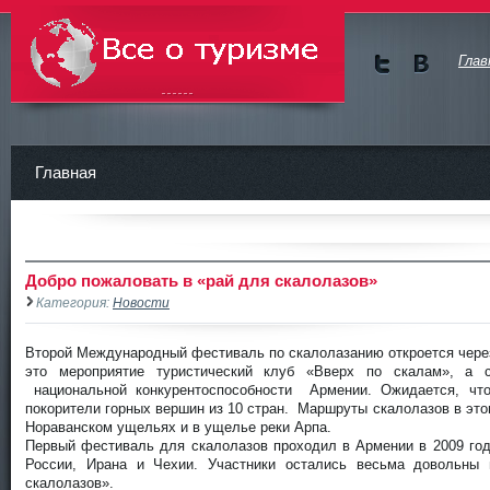
Глав
Мы в
Мы в
Twitte
vKont
Все о туризме, книги, стать,
r
akte
курсовые, рефераты
Главная
Добро пожаловать в «рай для скалолазов»
Категория:
Новости
Второй Международный фестиваль по скалолазанию откроется чере
это мероприятие туристический клуб «Вверх по скалам», 
национальной конкурентоспособности Армении. Ожидается, чт
покорители горных вершин из 10 стран. Маршруты скалолазов в это
Нораванском ущельях и в ущелье реки Арпа.
Первый фестиваль для скалолазов проходил в Армении в 2009 го
России, Ирана и Чехии. Участники остались весьма довольны
скалолазов».