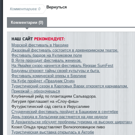
Вернуться
Комментариев: 0
Комментарии (0)
НАШ САЙТ
РЕКОМЕНДУЕТ:
Морской фестиваль в Находке
Джазовый фестиваль состоится в древнеримском театре.
Фестиваль бардов на Куликовом поле
В Ялте проходит фестиваль женихов.
На Ямайке скоро начнется фестиваль Reggae SumFest
Бедуины откроют тайны своей культуры и быта.
Фестиваль комической оперы в Берлине
На Кубе пройдет «Праздник Огня»
Туристический сезон в Карловых Варах откроется карнавалом.
Приезжай – обхохочешься
Клубничный рейд по плантациям Сальвадора.
Лигурия приглашает на «Слоу-фиш»
Футуристический сад света в Иерусалиме
Студенческий фестиваль пройдет в Башкирии в сентябре
День города в Хельсинки растянется на две недели
В Архангельске обсудят проблемы туризма «в высоких широтах»
Козел Ольда представляет Велкопоповицкое пиво
Туристическая выставка открылась в Актобе