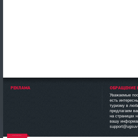
РЕКЛАМА
ОБРАЩЕНИЕ 
Уважаемые пос
есть интересн
туризму в люб
предлагаем ва
на страницах 
вашу информа
support@ugsuve