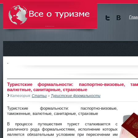
Глав
Мы в
Мы в
Twitte
vKont
Всё о туризме
r
akte
-
Туристские формальности: паспортно-визовые, там
валютные, санитарные, страховые
Категория:
Статьи
»
Туристские формальности
Туристские формальности: паспортно-визовые,
таможенные, валютные, санитарные, страховые
В процессе путешествия турист сталкивается с
различного рода формальностями, исполнение которых
является обязатель
ным условием при пересечении им