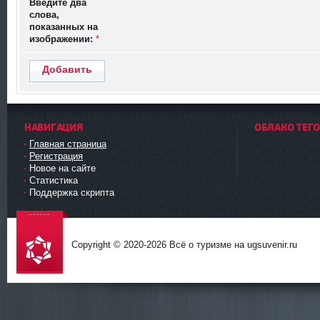
Введите два
слова,
показанных на
изображении:
*
Добавить
НАВИГАЦИЯ
ОБЛАКО ТЕГ
Главная страница
Регистрация
Новое на сайте
Статистика
Поддержка скрипта
Copyright © 2020-
2026 Всё о туризме на ugsuvenir.ru
DataLife
Engine -
Softnews