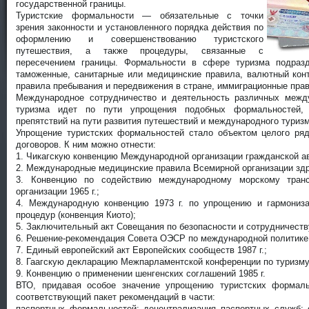
государственной границы.
Туристские формальности — обязательные с точки
зрения за
конности и установленного порядка действия по
оформлению и совершенствованию туристского
путешествия, а также проце
дуры, связанные с
пересечением границы. Формальности в сфере туризма подразд
таможенные, са
нитарные или медицинские правила, валютный кон
правила пребывания и передвижения в стра
не, иммиграционные прав
Международное сотрудничество и деятельность различных межд
туризма идет по пути упро
щения подобных формальностей, 
препятствий на пути развития путешествий и международного туризм
Упрощение туристских формальностей стало объектом целого ря
договоров. К ним можно отнести:
1. Чикагскую конвенцию Международной организации гражданской ав
2. Международные медицинские правила Всемирной организации здра
3. Конвенцию по содействию международному морскому тран
организации 1965 г.;
4. Международную конвенцию 1973 г. по упрощению и гармониза
процедур (конвенция Киото);
5. Заключительный акт Совещания по безопасности и сотрудничеству
6. Решение-рекомендация Совета ОЭСР по международной политике в
7. Единый европейский акт Европейских сообществ 1987 г.;
8. Гаагскую декларацию Межпарламентской конференции по туризму 
9. Конвенцию о применении шенгенских соглашений 1985 г.
ВТО, придавая особое значение упрощению туристских формаль
соответствующий пакет рекомендаций в части:
паспортных формальностей: децентрализация паспортных служб;