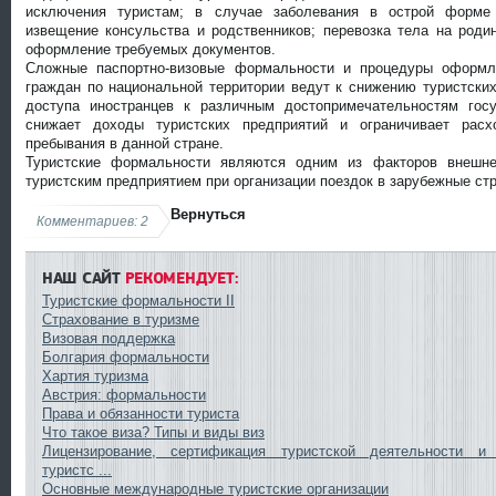
исключения туристам; в случае за
болевания в острой форме
извещение консульства и родственников; перевозка тела на роди
оформление требуе
мых документов.
Сложные паспортно-визовые формальности и процедуры оформл
граждан по национальной территории ведут к снижению туристских
доступа иностранцев к различным достопримечательностям госу
снижает доходы туристских предприятий и ограничивает рас
пребывания в данной стране.
Туристские формальности являются одним из факторов внешне
туристским предприятием при организации поездок в зарубежные ст
Вернуться
Комментариев: 2
НАШ САЙТ
РЕКОМЕНДУЕТ:
Туристские формальности II
Страхование в туризме
Визовая поддержка
Болгария формальности
Хартия туризма
Австрия: формальности
Права и обязанности туриста
Что такое виза? Типы и виды виз
Лицензирование, сертификация туристской деятельности и 
туристс ...
Основные международные туристские организации