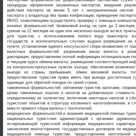
процедуры оформления заграничных паспортов, введение разумн
действия паспорта не менее 5 лет с неограниченным числом п
паспорта у владельца без права конфискации; приведение паспорто
ИКАО, позволяющими осуществлять проверку с помощью компьюте
визовых формальностей: безвизовый въезд на срок до 3 месяцев;
сроком на 12 месяцев на один или несколько въездов во все пункт
для туристов, с использованием любого вида транспорта; в
государств; в исключительных случаях выдача разрешения на в
пункте; установление единого консульского сбора независимо от гра
валютных формальностей: разрешение ввоза валюты в раз
м
декларации; предоставление полной информации потенциальным по
и текущем курсе обмена валюты; размещение соответствующей инф
на контрольно-пропускных пунктах въезда; обеспечение возможно
выезде из страны пребывания; обмен ввозимой валюты тол
предоставление туристам права иметь при выезде достаточные 
единицах для обратной поездки по своей стране;
таможенных формальностей: обложение туристов налогами, сборам
кроме таможенных пошлин и налогов на добавленную стоимость
определенному их количеству; включение некоторых налогов и сб
туристских объектов в структуру косвенного налогообложения, в ст
вместо прямого сбора валюты с посетителей;
медицинских формальностей и оказания медицинской по
мощи турис
национальных туристских администраций с органами здравоох
исчерпывающей туристской информации медицинского характера
заключение многосторонних государственных договоров по медиц
медицинской помощи туристам; предоставление неотложной 