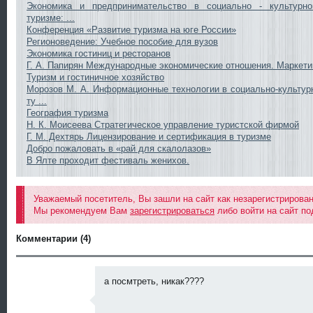
Экономика и предпринимательство в социально - культурн
туризме: ...
Конференция «Развитие туризма на юге России»
Регионоведение: Учебное пособие для вузов
Экономика гостиниц и ресторанов
Г. А. Папирян Международные экономические отношения. Маркети
Туризм и гостиничное хозяйство
Морозов М. А. Информационные технологии в социально-культур
ту ...
География туризма
Н. К. Моисеева Стратегическое управление туристской фирмой
Г. М. Дехтярь Лицензирование и сертификация в туризме
Добро пожаловать в «рай для скалолазов»
В Ялте проходит фестиваль женихов.
Уважаемый посетитель, Вы зашли на сайт как незарегистрирова
Мы рекомендуем Вам
зарегистрироваться
либо войти на сайт по
Комментарии (4)
а посмтреть, никак????