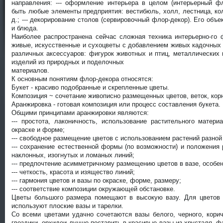
направления: --- оформление интерьера в целом (интерьерный фл
быть любые элементы предприятия: вестибюль, холл, лестница, кол
д.; --- декорирование столов (сервировочный флор-декор). Его объе
и блюда.
Наиболее распространена сейчас сложная техника интерьерно-го
живые, искусственные и сухоцветы с добавлением живых кадочных и
различных аксессуаров: фигурок животных и птиц, металлических 
изделий из природных и поделочных
материалов.
К основным понятиям флор-декора относятся:
Букет - красиво подобранные и скрепленные цветы.
Композиция ~ сочетание живописно размещенных цветов, веток, корне
Аранжировка - готовая композиция или процесс составления букета.
Общими принципами аранжировки являются:
--- простота, лаконичность, использование растительного матер
окраске и форме;
--- свободное размещение цветов с использованием растений разной
--- сохранение естественной формы (по возможности) и положения 
наклонных, изогнутых и ломаных линий;
--- предпочтение асимметричному размещению цветов в вазе, особен
--- четкость, красота и изящество линий;
--- гармония цветов и вазы по окраске, форме, размеру;
--- соответствие композиции окружающей обстановке.
Цветы большого размера помещают в высокую вазу. Для цветов
используют плоские вазы и тарелки.
Со всеми цветами удачно сочетаются вазы белого, черного, корич
гвоздики, орхидеи лучше поставить в красивые вазы из хрусталя, 