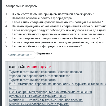
Контрольные вопросы
1. В чем состоят общие принципы цветочной аранжировки?
2. Назовите основные понятия флор-декора.
3. Какие стили создания флористических композиций вы знаете?
4. На каких принципах основывается современная наука о цветочн
5. Какие пропорции следует соблюдать при подборе вазы для цвет
6. Каковы особенности цветочных аранжировок в зале ресторана?
7. Как размещают цветочную композицию на банкетном столе?
8. Какие специальные решения используют дизайнеры для оформле
9. Каковы особенности флор-декора в гостиницах?
Вернуться
Комментариев: 4
НАШ САЙТ
РЕКОМЕНДУЕТ:
Туризм и гостиничное хозяйство: Учебное пособие
Управление персоналом в гостеприимстве
Туризм и гостиничное хозяйство
Е. В. Агамирова Управление персоналом в туризме и гостиничн
би ...
Г. А. Папирян Международные экономические отношения
Дурович А.П. Реклама в туризме (2008)
Кирилов А. Т Реклама в туризме. Учебное пособие
Финансы и бухгалтерский учет в туризме