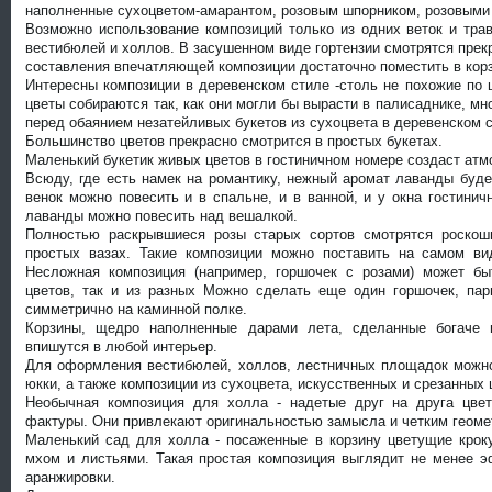
наполненные сухоцветом-амарантом, розовым шпорником, розовыми 
Возможно использование композиций только из одних веток и тра
вестибюлей и холлов. В засушенном виде гортензии смотрятся прек
составления впечатляющей композиции достаточно поместить в корз
Интересны композиции в деревенском стиле -столь не похожие по 
цветы собираются так, как они могли бы вырасти в палисаднике, мн
перед обаянием незатейливых букетов из сухоцвета в деревенском с
Большинство цветов прекрасно смотрится в простых букетах.
Маленький букетик живых цветов в гостиничном номере создаст атм
Всюду, где есть намек на романтику, нежный аромат лаванды буде
венок можно повесить и в спальне, и в ванной, и у окна гостинич
лаванды можно повесить над вешалкой.
Полностью раскрывшиеся розы старых сортов смотрятся роско
простых вазах. Такие композиции можно поставить на самом в
Несложная композиция (например, горшочек с розами) может бы
цветов, так и из разных Можно сделать еще один горшочек, пар
симметрично на каминной полке.
Корзины, щедро наполненные дарами лета, сделанные богаче 
впишутся в любой интерьер.
Для оформления вестибюлей, холлов, лестничных площадок можно
юкки, а также композиции из сухоцвета, искусственных и срезанных 
Необычная композиция для холла - надетые друг на друга цвет
фактуры. Они привлекают оригинальностью замысла и четким геоме
Маленький сад для холла - посаженные в корзину цветущие крок
мхом и листьями. Такая простая композиция выглядит не менее 
аранжировки.