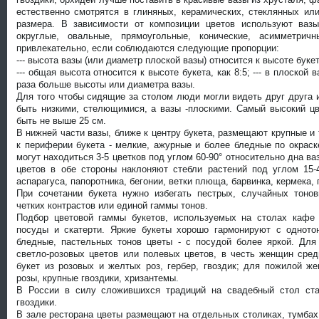
естественно смотрятся в глиняных, керамических, стеклянных и
размера. В зависимости от композиции цветов используют ваз
округлые, овальные, прямоугольные, конические, асимметрич
привлекательно, если соблюдаются следующие пропорции:
--- высота вазы (или диаметр плоской вазы) относится к высоте букета
--- общая высота относится к высоте букета, как 8:5; --- в плоской 
раза больше высоты или диаметра вазы.
Для того чтобы сидящие за столом люди могли видеть друг друга
быть низкими, стелющимися, а вазы -плоскими. Самый высокий цв
быть не выше 25 см.
В нижней части вазы, ближе к центру букета, размещают крупные и
к периферии букета - мелкие, ажурные и более бледные по окраск
могут находиться 3-5 цветков под углом 60-90° относительно дна ваз
цветов в обе стороны наклоняют стебли растений под углом 15-
аспарагуса, папоротника, бегонии, ветки плюща, барвинка, кермека,
При сочетании букета нужно избегать пестрых, случайных тоно
четких контрастов или единой гаммы тонов.
Подбор цветовой гаммы букетов, используемых на столах кафе 
посуды и скатерти. Яркие букеты хорошо гармонируют с однот
бледные, пастельных тонов цветы - с посудой более яркой. Дл
светло-розовых цветов или полевых цветов, в честь женщин сре
букет из розовых и желтых роз, гербер, гвоздик; для пожилой ж
розы, крупные гвоздики, хризантемы.
В России в силу сложившихся традиций на свадебный стол ст
гвоздики.
В зале ресторана цветы размещают на отдельных столиках, тумбах,