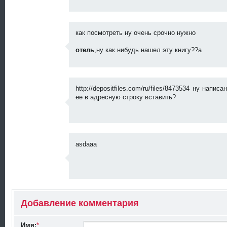
как посмотреть ну очень срочно нужно
отель
,ну как нибудь нашел эту книгу??а
о
т
е
л
ь
http://depositfiles.com/ru/files/8473534 ну напи
1
ее в адресную строку вставить?
0
я
K
н
в
a
а
b
р
i
я
k
2
asdaaa
0
e
0
6
9
k
1
J
a
9:
u
3
2
li
1
0
e
а
8
п
Добавление комментария
р
7
е
2
л
2
я
d
а
Имя:
*
2