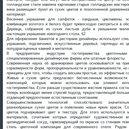
голландском стиле навеяна картинами старых голландских мастер
вина размещают букет из сухих цветов в позолоченной деревянно
натюрморт.
Весеннее украшение для салфеток - ландыши, цикламены, зо
комбинация золотого и белого будет превосходно смотреться в обс
Деревце, собранное из сухих листьев дуба и увешанное мале
настоящее украшение новогоднего стола. 62
Для оформления банкетов в ресторане дизайнеры используют спе
украшения, подсвечники, искусственные деревья, гирлянды из ц
полудрагоценных камней и металлов.
В предприятиях индустрии гостеприимства цветочными
специализированные дизайнерские фирмы или штатные флористы.
Современная наука об аранжировке цветов основывается на при
соразмерности форм, пропорциональности и уравновешенности, но 
принципы для того, чтобы создать весьма простые, но эффектные со
Живые и сухие цветы предлагают бесчисленные возможности
композиций, которые можно использовать как элемент инте
гостеприимства. Если раньше существовали жесткие правила соста
теперь возобладал менее строгий подход, предоставляющий больш
отдающий предпочтение естественным сочетаниям.
Совершенствование технологий способствовало значитель
разнообразных сухих цветов и появлению новых ярких красок. С
цветов подчеркивают цвет и текстуру. Для этого используется
материалов, сочетание которых определяет художественное в
цилиндрический сосуд, гармонирующий по окраске со стенами по
стиль цветочной композиции для современного отеля. Рядом 