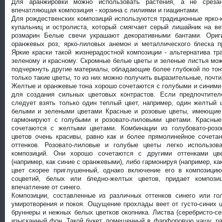
Для аранжировки можно использовать растения, а не среза
впечатляющая композиция - корзина с лилиями и гиацинтами.
Для рождественских композиций используются традиционные ярко-
купальниц и остролиста, который смягчает серый лишайник на в
розмарин Белые свечи украшают декоративными бантами. Ориг
оранжевых роз, ярко-лиловых анемон и металлического блеска п
Яркие краски такой жизнерадостной композиции - альтернатива т
зеленому и красному. Скромные белые цветы и зеленые листья мож
подчеркнуть другие материалы, обладающие более глубокой по тон
только такие цветы, то из них можно получить выразительные, почт
Желтые и оранжевые тона хорошо сочетаются с голубыми и синими
для создания сильных цветовых контрастов. Если предпочтител
следует взять только один теплый цвет, например, один желтый 
белыми и зелеными цветами Красные и розовые цветы, имеющие 
гармонируют с голубыми и розовато-лиловыми цветами. Красные
сочетаются с желтыми цветами. Комбинации из голубовато-розо
цветов очень красивы, равно как и более прямолинейное сочета
оттенков. Розовато-лиловые и голубые цветы легко использов
композиций. Они хорошо сочетаются с другими оттенками цве
(например, как синие с оранжевыми), либо гармонируя (например, ка
цвет скорее приглушенный, однако включение его в композици
соцветий, белых или бледно-желтых цветов, придает компози
впечатление от синего.
Композиции, составленные из различных оттенков синего или го
умиротворения и покоя. Ощущение прохлады веет от густо-синих 
бруннеры и нежных белых цветков окопника. Листва (серебристо-се
изысканный фон. Такой букет, помещенный в фарфоровую чашу, ра