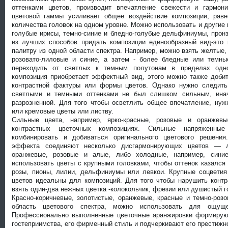
оттенками цветов, производит впечатление свежести и гармони
цветовой гаммы усиливает общее воздействие композиции, равн
количества головок на одном уровне. Можно использовать и другие
голубые ирисы, темно-синие и бледно-голубые дельфиниумы, прон
из лучших способов придать композиции единообразный вид-это
палитру из одной области спектра. Например, можно взять желтые,
розовато-лиловые и синие, а затем - более бледные или темны
переходить от светлых к темным полутонам в пределах одно
композиция приобретает эффектный вид, этого можно также добит
контрастной фактуры или формы цветов. Однако нужно следить
светлыми и темными оттенками не был слишком сильным, инач
разрозненной. Для того чтобы осветлить общее впечатление, нуж
или кремовые цветы или листву.
Сильные цвета, например, ярко-красные, розовые и оранжев
контрастных цветочных композициях. Сильные напряженны
комбинировать и добиваться оригинального цветового решени
эффекта соединяют несколько дисгармонирующих цветов — л
оранжевые, розовые и алые, либо холодные, например, синие
использовать цветы с крупными головками, чтобы оттенок казался
розы, пионы, лилии, дельфиниумы или левкои. Крупные соцвети
цветов идеальны для композиций. Для того чтобы нарушить конт
взять один-два нежных цветка -колокольчик, фрезии или душистый г
Красно-коричневые, золотистые, оранжевые, красные и темно-ро
область цветового спектра, можно использовать для ощуще
Профессионально выполненные цветочные аранжировки формирую
гостеприимства, его фирменный стиль и подчеркивают его престижн