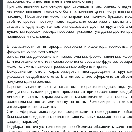
роскошно, если поставить ее в элегантную вазу.
При составлении композиций для столиков в ресторанах следуе
лилейных вызывает головную боль, а полевые цветы могут вызват
чихание). Посетителям может не понравиться наличие букашек, мош
стеблях цветов, поэтому надо тщательно осматривать цветы и 
ставить в одну вазу, так как они оказывают друг на друга неблаг
душистый горошек, резеда, первоцвет ускоряют увядание других цв
нарциссов и тюльпанов.
В зависимости от интерьера ресторана и характера торжества 
флористических композиций:
вегетативный, декоративный, параллельный, формо-линейный, «фор
Для вегетативного стиля характерно использование фруктов, овощей
может служить патиссон, разрезанные арбуз или дыня.
Декоративный стиль характеризуется ниспадающими и круглы
украшают свадебные столы. В этом же стиле оформляются объем
полумесяца или звезды.
Параллельный стиль отличается тем, что растения одного вида у
или диагональными рядами, применяется при оформлении свадеб
линейный стиль характеризуется минимализмом. За основу к
оригинальный цветок или изогнутая ветвь. Композиции в этом 
интерьеров в стиле хай-тек.
Стиль «форма» используется флористами в повседневной рабо
Композиции создаются с помощью специальных оазисов разных фор
сердец, пирамид).
Подбирая щеточную композицию, необходимо обеспечить сочетани
скатерти, посуды. Они могут быть контрастными по цвету, но со