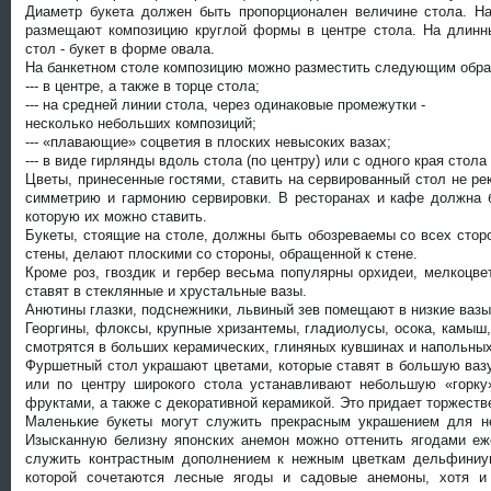
Диаметр букета должен быть пропорционален величине стола. Н
размещают композицию круглой формы в центре стола. На длинн
стол - букет в форме овала.
На банкетном столе композицию можно разместить следующим обра
--- в центре, а также в торце стола;
--- на средней линии стола, через одинаковые промежутки -
несколько небольших композиций;
--- «плавающие» соцветия в плоских невысоких вазах;
--- в виде гирлянды вдоль стола (по центру) или с одного края стола
Цветы, принесенные гостями, ставить на сервированный стол не ре
симметрию и гармонию сервировки. В ресторанах и кафе должна б
которую их можно ставить.
Букеты, стоящие на столе, должны быть обозреваемы со всех сторо
стены, делают плоскими со стороны, обращенной к стене.
Кроме роз, гвоздик и гербер весьма популярны орхидеи, мелкоцв
ставят в стеклянные и хрустальные вазы.
Анютины глазки, подснежники, львиный зев помещают в низкие ваз
Георгины, флоксы, крупные хризантемы, гладиолусы, осока, камыш
смотрятся в больших керамических, глиняных кувшинах и напольных 
Фуршетный стол украшают цветами, которые ставят в большую ваз
или по центру широкого стола устанавливают небольшую «горку
фруктами, а также с декоративной керамикой. Это придает торжест
Маленькие букеты могут служить прекрасным украшением для не
Изысканную белизну японских анемон можно оттенить ягодами еж
служить контрастным дополнением к нежным цветкам дельфиниум
которой сочетаются лесные ягоды и садовые анемоны, хотя и