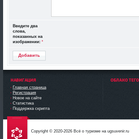
1
1
1
0:
2
1
Введите два
слова,
показанных на
изображении:
*
Добавить
НАВИГАЦИЯ
ОБЛАКО ТЕГ
Главная страница
Регистрация
Новое на сайте
Статистика
Поддержка скрипта
Copyright © 2020-
2026 Всё о туризме на ugsuvenir.ru