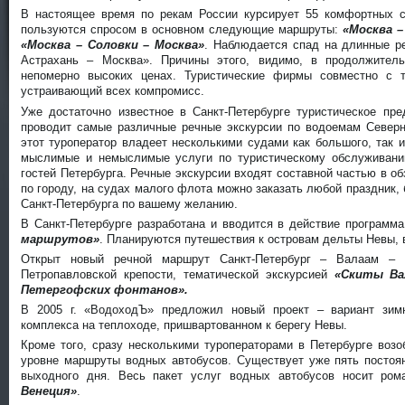
В настоящее время по рекам России курсирует 55 комфортных с
пользуются спросом в основном следующие маршруты:
«Москва –
«Москва – Соловки – Москва»
. Наблюдается спад на длинные ре
Астрахань – Москва». Причины этого, видимо, в продолжител
непомерно высоких ценах. Туристические фирмы совместно с 
устраивающий всех компромисс.
Уже достаточно известное в Санкт-Петербурге туристическое пр
проводит самые различные речные экскурсии по водоемам Север
этот туроператор владеет несколькими судами как большого, так 
мыслимые и немыслимые услуги по туристическому обслуживани
гостей Петербурга. Речные экскурсии входят составной частью в о
по городу, на судах малого флота можно заказать любой праздник,
Санкт-Петербурга по вашему желанию.
В Санкт-Петербурге разработана и вводится в действие программ
маршрутов»
. Планируются путешествия к островам дельты Невы, 
Открыт новый речной маршрут Санкт-Петербург – Валаам – 
Петропавловской крепости, тематической экскурсией
«Скиты Ва
Петергофских фонтанов».
В 2005 г. «ВодоходЪ» предложил новый проект – вариант зимне
комплекса на теплоходе, пришвартованном к берегу Невы.
Кроме того, сразу несколькими туроператорами в Петербурге воз
уровне маршруты водных автобусов. Существует уже пять посто
выходного дня. Весь пакет услуг водных автобусов носит ром
Венеция»
.