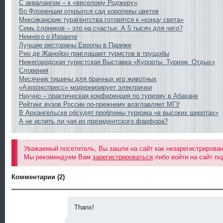
С аквалангом – к «веселому Роджеру»
Во Флоренции открылся сад королевы цветов
Мексиканские турагентства готовятся к «концу света»
Семь слоников – это на счастье. А 5 тысяч для чего?
Немного о Израиле
Лучшие рестораны Европы в Париже
Рио де Жанейро приглашает туристов в трущобы
Нижегородская туристская Выставка «Курорты. Туризм. Отдых»
Словения
Месячник тишины для брачных игр животных
«Аэроэкспресс» модернизирует электрички
Научно – практическая конференция по туризму в Абакане
Рейтинг вузов России по-прежнему возглавляет МГУ
В Архангельске обсудят проблемы туризма «в высоких широтах»
А не испить ли чая из президентского фарфора?
Уважаемый посетитель, Вы зашли на сайт как незарегистрирова
Мы рекомендуем Вам
зарегистрироваться
либо войти на сайт по
Комментарии (2)
Thanx!