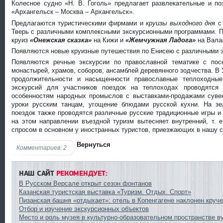
Колесное судно «Н. В. Гоголь» предлагает развлекательные и по
«Архангельск – Москва – Архангельск».
Предлагаются туристическими фирмами и
круизы выходного дня
с 
Тверь с различными комплексными экскурсионными программами. П
круиз
«Онежская сказка»
на Кижи и
«Жемчужная Ладога»
на Вала
Появляются новые круизные путешествия по Енисею с различными 
Появляются речные экскурсии по православной тематике с пос
монастырей, храмов, соборов, ансамблей деревянного зодчества. В
продолжительности и насыщенности православные теплоходны
экскурсий для участников поездок на теплоходах проводятся
особенностям народных промыслов с выставками-продажами сувен
уроки русским танцам, угощение блюдами русской кухни. На зе
поездок также проводятся различные русские традиционные игры и 
на этом направлении въездной туризм вытесняет внутренний, т. 
спросом в основном у иностранных туристов, приезжающих в нашу с
Вернуться
Комментариев: 2
НАШ САЙТ
РЕКОМЕНДУЕТ:
В Русском Версале открыт сезон фонтанов
Казанская туристская выставка «Туризм. Отдых. Спорт»
Пизанская башня «отдыхает»: отель в Копенгагене наклонен круче
Отбор и изучение экскурсионных объектов
Место и роль музея в культурно-образовательном пространстве в