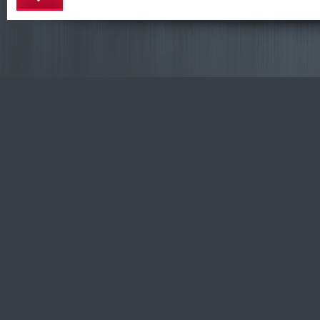
DataLife
Engine -
Softnews
Media
Group