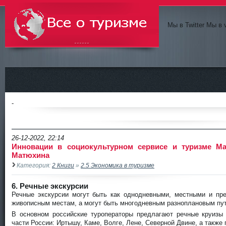
Мы в Twitter Мы в 
Всё о туризме
-
26-12-2022, 22:14
Инновации в социокультурном сервисе и туризме Ма
Матюхина
Категория:
2 Книги
»
2.5 Экономика в туризме
6. Речные экскурсии
Речные экскурсии могут быть как однодневными, местными и пр
живописным местам, а могут быть многодневным разноплановым пу
В основном российские туроператоры предлагают речные круизы
части России: Иртышу, Каме, Волге, Лене, Северной Двине, а также