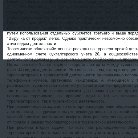
между туроператорской и турагентской видами деятельности.
2. Распределение общехозяйственных расходов уже внутри ту
объектам учета затрат (отдельным заказам на турпутевки,
дифференцированных по регионам, по набору услуг и т.д.).
Первая задача возникает у туристических фирм в связи со с
раздельный учет выручки от продаж услуг в рамках туроператорс
путем использования отдельных субсчетов третьего и выше поряд
"Выручка от продаж" легко. Однако практически невозможно обесп
этим видам деятельности.
Теоретически общехозяйственные расходы по туроператорской дея
одноименном счете бухгалтерского учета 26, а общехозяйств
деятельности должны учитываться на счете 44 "Расходы на продажу
Но на практике бывает трудно разделить затраты между туроперат
(счет 44) видами деятельности. Это связано с тем, что при осуще
туроператорской и турагентской деятельности одновременно испол
телефонные номера, оргтехника, канцтовары. А имеющиеся у 
реализации - турагентства также могут заниматься как продажей пу
так и продажей по посредническим договорам путевок других
небольших турфирмах, как правило, один и тот же управлен
туроператорскую, так и турагентскую деятельность.
При решении первой задачи, то есть при распределении общехозя
деятельности, в туризме следует руководствоваться учетной по
учетной политике необходимо выбрать базу распределения, которо
от продаж в рамках туроператорской и турагентской деятельности.
При решении второй задачи, то есть при распределении обще
туроператорской деятельности по объектам учета затрат, следуе
рекомендуемых отраслевым законодательством по учету затрат в 