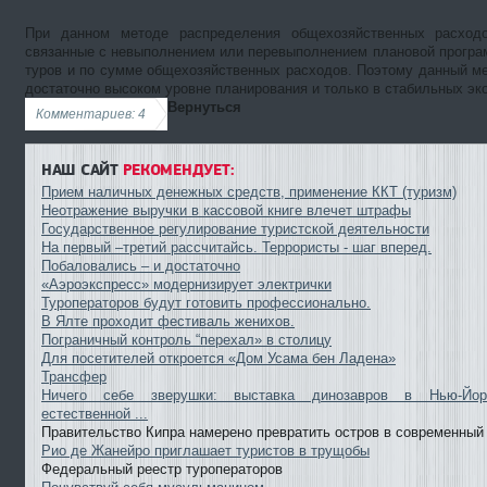
При данном методе распределения общехозяйственных расходо
связанные с невыполнением или перевыполнением плановой програ
туров и по сумме общехозяйственных расходов. Поэтому данный м
достаточно высоком уровне планирования и только в стабильных эк
Вернуться
Комментариев: 4
НАШ САЙТ
РЕКОМЕНДУЕТ:
Прием наличных денежных средств, применение ККТ (туризм)
Неотражение выручки в кассовой книге влечет штрафы
Государственное регулирование туристской деятельности
На первый –третий рассчитайсь. Террористы - шаг вперед.
Побаловались – и достаточно
«Аэроэкспресс» модернизирует электрички
Туроператоров будут готовить профессионально.
В Ялте проходит фестиваль женихов.
Пограничный контроль “перехал» в столицу
Для посетителей откроется «Дом Усама бен Ладена»
Трансфер
Ничего себе зверушки: выставка динозавров в Нью-Йор
естественной ...
Правительство Кипра намерено превратить остров в современный 
Рио де Жанейро приглашает туристов в трущобы
Федеральный реестр туроператоров