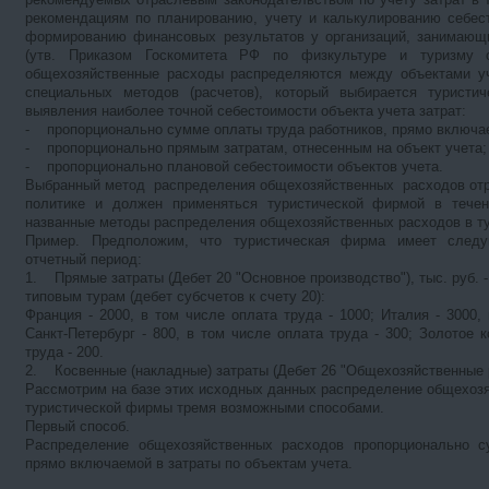
рекомендациям по планированию, учету и калькулированию себест
формированию финансовых результатов у организаций, занимающ
(утв. Приказом Госкомитета РФ по физкультуре и туризму 
общехозяйственные расходы распределяются между объектами уч
специальных методов (расчетов), который выбирается турист
выявления наиболее точной себестоимости объекта учета затрат:
- пропорционально сумме оплаты труда работников, прямо включаем
- пропорционально прямым затратам, отнесенным на объект учета;
- пропорционально плановой себестоимости объектов учета.
Выбранный метод распределения общехозяйственных расходов отр
политике и должен применяться туристической фирмой в течен
названные методы распределения общехозяйственных расходов в ту
Пример. Предположим, что туристическая фирма имеет след
отчетный период:
1. Прямые затраты (Дебет 20 "Основное производство"), тыс. руб. -
типовым турам (дебет субсчетов к счету 20):
Франция - 2000, в том числе оплата труда - 1000; Италия - 3000,
Санкт-Петербург - 800, в том числе оплата труда - 300; Золотое 
труда - 200.
2. Косвенные (накладные) затраты (Дебет 26 "Общехозяйственные ра
Рассмотрим на базе этих исходных данных распределение общехоз
туристической фирмы тремя возможными способами.
Первый способ.
Распределение общехозяйственных расходов пропорционально с
прямо включаемой в затраты по объектам учета.