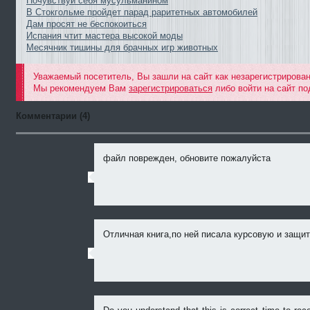
Почувствуй себя мусульманином
В Стокгольме пройдет парад раритетных автомобилей
Дам просят не беспокоиться
Испания чтит мастера высокой моды
Месячник тишины для брачных игр животных
Уважаемый посетитель, Вы зашли на сайт как незарегистрирова
Мы рекомендуем Вам
зарегистрироваться
либо войти на сайт по
Комментарии (4)
файл поврежден, обновите пожалуйста
Отличная книга,по ней писала курсовую и защит
m
Н
r
а
s
с
2
т
0