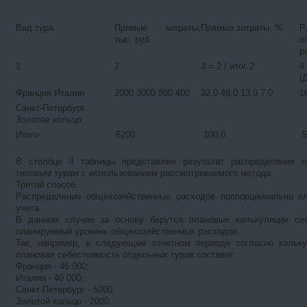
Вид тура
Прямые затраты,
Прямые затраты, %
Р
тыс. руб.
о
р
1
2
3 = 2 / итог 2
4
(
Франция Италия
2000 3000 800 400
32,0 48,0 13,0 7,0
1
Санкт-Петербург
Золотое кольцо
Итого 6200 100,0 50
В столбце 4 таблицы представлен результат распределения о
типовым турам с использованием рассматриваемого метода.
Третий способ.
Распределение общехозяйственных расходов пропорционально пл
учета.
В данном случае за основу берутся плановые калькуляции се
планируемый уровень общехозяйственных расходов.
Так, например, в следующем отчетном периоде согласно кальку
плановая себестоимость отдельных туров составит:
Франция - 45 000;
Италия - 40 000;
Санкт-Петербург - 5000;
Золотой кольцо - 2000.