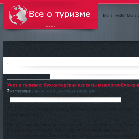
Мы в Twitter Мы в 
Всё о туризме
-
Учет в туризме: бухгалтерские аспекты и налогообложен
Категория:
2 Книги
»
2.5 Экономика в туризме
4.2.2. Способы распределения в туризме общехозяйственных расхо
объектами учета
При решении задачи о распределении в конце отчетного периода 
расходов туристических фирм следует различать две задачи:
1. Распределение общехозяйственных расходов между видами де