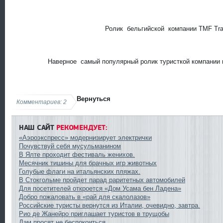
Ролик бельгийской компании TMF Tra
Наверное самый популярный ролик туристкой компании и
Вернуться
Комментариев: 2
НАШ САЙТ
РЕКОМЕНДУЕТ:
«Аэроэкспресс» модернизирует электрички
Почувствуй себя мусульманином
В Ялте проходит фестиваль женихов.
Месячник тишины для брачных игр животных
Голубые флаги на итальянских пляжах.
В Стокгольме пройдет парад раритетных автомобилей
Для посетителей откроется «Дом Усама бен Ладена»
Добро пожаловать в «рай для скалолазов»
Российские туристы вернутся из Италии, очевидно, завтра.
Рио де Жанейро приглашает туристов в трущобы
Дам просят не беспокоиться