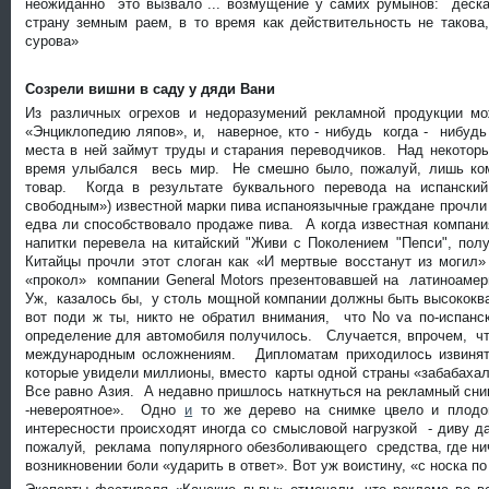
неожиданно это вызвало ... возмущение у самих румынов: деска
страну земным раем, в то время как действительность не такова
сурова»
Созрели вишни в саду у дяди Вани
Из различных огрехов и недоразумений рекламной продукции м
«Энциклопедию ляпов», и, наверное, кто - нибудь когда - нибудь
места в ней займут труды и старания переводчиков. Над некото
время улыбался весь мир. Не смешно было, пожалуй, лишь ко
товар. Когда в результате буквального перевода на испанский
свободным») известной марки пива испаноязычные граждане прочли 
едва ли способствовало продаже пива. А когда известная компан
напитки перевела на китайский "Живи с Поколением "Пепси", пол
Китайцы прочли этот слоган как «И мертвые восстанут из могил
«прокол» компании General Motors презентовавшей на латиноамер
Уж, казалось бы, у столь мощной компании должны быть высококв
вот поди ж ты, никто не обратил внимания, что No va по-испанск
определение для автомобиля получилось. Случается, впрочем, чт
международным осложнениям. Дипломатам приходилось извинять
которые увидели миллионы, вместо карты одной страны «забабахал
Все равно Азия. А недавно пришлось наткнуться на рекламный сни
-невероятное». Одно
и
то же дерево на снимке цвело и плодо
интересности происходят иногда со смысловой нагрузкой - диву 
пожалуй, реклама популярного обезболивающего средства, где ни
возникновении боли «ударить в ответ». Вот уж воистину, «с носка по