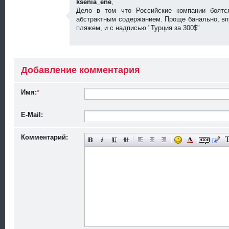
ksenia_ene
,
Дело в том что Российские компании боятс
k
абстрактным содержанием. Проще банально, впи
s
пляжем, и с надписью "Турция за 300$"
e
b
n
o
i
o
a
k
_
1
Добавление комментария
e
4
n
ф
е
e
в
1
Имя:
*
р
2
а
ф
л
е
я
E-Mail:
в
2
р
0
а
1
л
Комментарий:
0
я
0
2
0:
0
1
1
2
0
1
9:
0
3