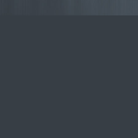
Softnews
Media
Group