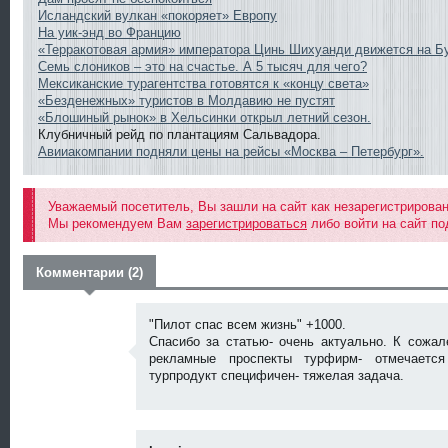
Исландский вулкан «покоряет» Европу
На уик-энд во Францию
«Терракотовая армия» императора Цинь Шихуанди движется на Б
Семь слоников – это на счастье. А 5 тысяч для чего?
Мексиканские турагентства готовятся к «концу света»
«Безденежных» туристов в Молдавию не пустят
«Блошиный рынок» в Хельсинки открыл летний сезон.
Клубничный рейд по плантациям Сальвадора.
Авииакомпании подняли цены на рейсы «Москва – Петербург».
Уважаемый посетитель, Вы зашли на сайт как незарегистрирова
Мы рекомендуем Вам
зарегистрироваться
либо войти на сайт по
Комментарии (2)
"Пилот спас всем жизнь" +1000.
Спасибо за статью- очень актуально. К сожал
рекламные проспекты турфирм- отмечается
турпродукт специфичен- тяжелая задача.