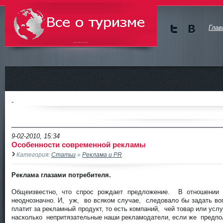
Глав
Мы в
Мы в
Twitte
vKont
Всё о туризме
r
akte
-
9-02-2010, 15:34
Особенности современной рекламы
Категория:
Статьи
»
Реклама и PR
Реклама глазами потребителя.
Общеизвестно, что спрос рождает предложение. В отношении 
неоднозначно. И, уж, во всяком случае, следовало бы задать во
платит за рекламный продукт, то есть компаний, чей товар или ус
насколько непритязательные наши рекламодатели, если же предп