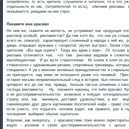
потребители, то есть зрители, слушатели и читатели, то в это у
отдельности из нас, (потребителей то есть), обилием рекламы
оказывается, рождаем на нее спрос.
Покажите мне красиво
Но чем же, скажите на милость, не устраивает нас продукция от
разговор особый) рекламистов? Да тем хотя бы, что она уж слиш
всего ее, пожалуй, характеризует сложенный в народе о ней же, р
дверь открывает мужчина с сигаретой, звучит выстрел. Затем ст
зрителям: «Вы еще курите? Тогда мы идем к вам». От лучших з
реклама отличается тем, что там реклама видовая и сюжетна
малобюджетная. И до жути стереотипная. Из клипа в клип из ро
стоматологи с одинаковыми речами, спортивные тренажеры, которые
специалист. А уж о женских интимных принадлежностях и стирально
не приходится, над ними не потешался разве что ленивый. Пре
оставил весьма непривлекательный след в истории, был личностью
цитируют его до сих пор, правда, больше частью упоминая о как
господа рекламисты . Ну, покажите наконец, что либо красиво. К
и ее достопримечательностях возможно и побудит потенциально
страну, или, как минимум, доставит удовольствие, а вот мо
сменяющими друг друга картинками посетителей кафе - право сло
если учесть, что отдыхать человек ездит, как правило, раз в 
посещения выбирает обычно тщательно.
Впрочем, как оказалось, с красивостями тоже можно перестарать
видео - роликов о своих достопримечательностях с целью 