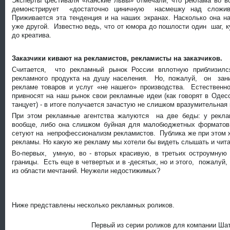
Эксперты фестиваля «Канские львы» отмечали, что реклама во в
демонстрирует «достаточно циничную насмешку над сложивш
Приживается эта тенденция и на наших экранах. Насколько она на
уже другой. Известно ведь, что от юмора до пошлости один шаг, 
до креатива.
Заказчики кивают на рекламистов, рекламисты на заказчиков.
Считается, что рекламный рынок России вплотную приблизилс
рекламного продукта на душу населения. Но, пожалуй, он зан
рекламе товаров и услуг «не нашего» производства. Естествен
привносят на наш рынок свои рекламные идеи (как говорят в Одесс
танцует) - в итоге получается зачастую не слишком вразумительная 
При этом рекламные агентства жалуются на две беды: у рекл
вообще, либо она слишком буйная для малобюджетных формато
сетуют на непрофессионализм рекламистов. Публика же при этом 
рекламы. Но какую же рекламу мы хотели бы видеть слышать и чит
Во-первых, умную, во - вторых красивую, в третьих остроумну
границы. Есть еще в четвертых и в -десятых, но и этого, пожалуй,
из области мечтаний. Неужели недостижимых?
Ниже представлены несколько рекламных роликов.
Первый из серии роликов для компании Шат