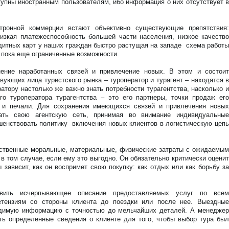
упны иностранным пользователям, ибо информация о них отсутствует в
тронной коммерции встают объективно существующие препятствия:
изкая платежеспособность большей части населения, низкое качество
дитных карт у наших граждан быстро растущая на западе схема работы
т пока еще ограниченные возможности.
ение наработанных связей и привлечение новых. В этом и состоит
вующих лица туристского рынка – туроператор и турагент – находятся в
ратору настолько же важно знать потребности турагентства, насколько и
го туроператора турагентства – это его партнеры, точки продаж его
и и печали. Для сохранения имеющихся связей и привлечения новых
вать свою агентскую сеть, принимая во внимание индивидуальные
ершенствовать политику включения новых клиентов в логистическую цепь
бственные моральные, материальные, физические затраты с ожидаемым
в том случае, если ему это выгодно. Он обязательно критически оценит
ависит, как он воспримет свою покупку: как отдых или как борьбу за
вить исчерпывающее описание предоставляемых услуг по всем
етензиям со стороны клиента до поездки или после нее. Выездные
димую информацию с точностью до мельчайших деталей. А менеджер
ть определенные сведения о клиенте для того, чтобы выбор тура был