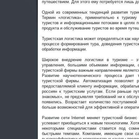
путешествием. Для этого ему потребуется лишь дос
Одной из современных тенденций развития турис
Термин «логистика», применительно к туризм
туристов и информационными потоками в целях п
продукта и обслуживание туристов во время путе
Туристская логистика может определяться как на
процессе формирования тура, доведения туристск
обработки информации.
Широкое внедрение логистики в туризме – э
управления, большими объемами информации, о
туристской фирмы важным направлением является
Развитие научнотехнического процесса дает 
туристской фирмы. Автоматизация позволяет 
предоставляемой клиенту информации, обрабатыв
россиян к туристским услугам. Если раньше пу
знакомых», не предъявляя требований ни к обслуж
появились. Возрастает количество поступаемой
больше возможностей для эффективной и операти
Развитие сети Internet меняет туристский бизне
успевают приобщиться к новым технологиям. Хотя
некоторыми специалистами ставится под сомн
быстрыми темпами. Компании, имеющие свои сай
высокоэффективные маркетинговые каналы продви