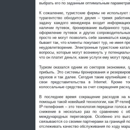
выбрать его по заданным оптимальным параметрам 
К сожалению, туристские фирмы не используют э
турагентство обходится двумя – тремя работни
задачу каждого менеджера входит информацио
наличии путевок, бронирование выбранного тура
оформление путевок и других сопроводительных
просто не могут позволить себе заниматься кажд
бывает так, что клиенты покупают тур, не имея пр
неудовлетворение. Электронные туристские ката
вопросы, которые могут возникнуть у потенциаль
что он платит деньги, какие услуги ему могут пре
Туризм оказался одним из секторов экономики,
прибыль. Это системы бронирования и резервиров
круизов и так далее. Сегодня такие крупнейшие с
свои представительства в Internet. Кроме т
колоссальные средства за счет сокращения расх
В последнее время сокращение расходов на 
помощью такой новейшей технологии, как IP-теле
IP-телефония – это технология передачи голоса 
снижение в несколько раз по сравнению с о
международных переговоров. Особенно это выго
связываются со своими партнерами за границей по
отслеживать качество обслуживания по ходу марш