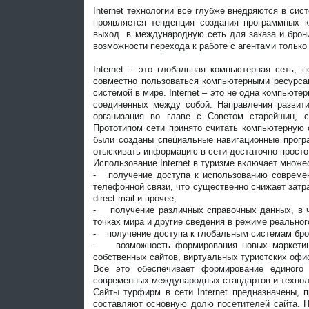
Internet технологии все глубже внедряются в си
проявляется тенденция создания программных к
выход в международную сеть для заказа и брони
возможности перехода к работе с агентами только
Internet – это глобальная компьютерная сеть,
совместно пользоваться компьютерными ресурса
системой в мире. Internet – это не одна компьюте
соединенных между собой. Направления развития
организация во главе с Советом старейшин, 
Прототипом сети принято считать компьютерную 
были созданы специальные навигационные прогр
отыскивать информацию в сети достаточно просто
Использование Internet в туризме включает множе
- получение доступа к использованию современ
телефонной связи, что существенно снижает затра
direct mail и прочее;
- получение различных справочных данных, в ча
точках мира и другие сведения в режиме реальног
- получение доступа к глобальным системам бро
- возможность формирования новых маркетинго
собственных сайтов, виртуальных туристских офис
Все это обеспечивает формирование единого 
современных международных стандартов и технолог
Сайты турфирм в сети Internet предназначены, п
составляют основную долю посетителей сайта. Н