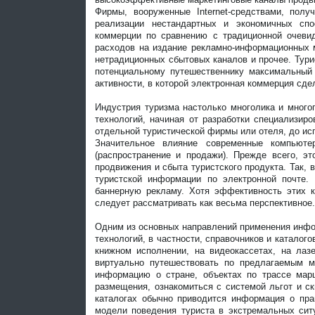
Фирмы, вооруженные Internet-средствами, пол
реализации нестандартных и экономичных спо
коммерции по сравнению с традиционной очевид
расходов на издание рекламно-информационных 
нетрадиционных сбытовых каналов и прочее. Тури
потенциальному путешественнику максимальный 
активности, в которой электронная коммерция сд
Индустрия туризма настолько многолика и много
технологий, начиная от разработки специализи
отдельной туристической фирмы или отеля, до ис
Значительное влияние современные компьюте
(распространение и продажи). Прежде всего, э
продвижения и сбыта туристского продукта. Так,
туристской информации по электронной почте.
баннерную рекламу. Хотя эффективность этих к
следует рассматривать как весьма перспективное.
Одним из основных направлений применения инфо
технологий, в частности, справочников и каталог
книжном исполнении, на видеокассетах, на лазе
виртуально путешествовать по предлагаемым м
информацию о стране, объектах по трассе марш
размещения, ознакомиться с системой льгот и ск
каталогах обычно приводится информация о пра
модели поведения туриста в экстремальных сит