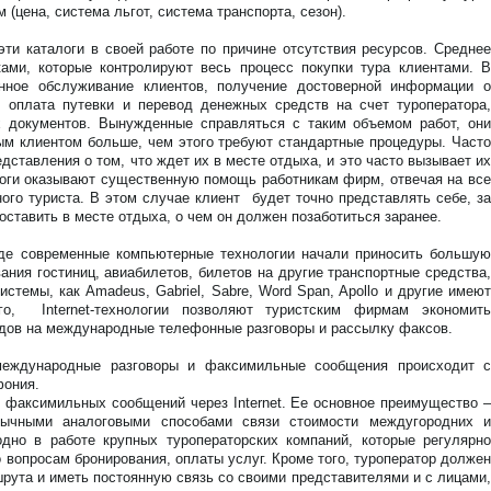
(цена, система льгот, система транспорта, сезон).
ти каталоги в своей работе по причине отсутствия ресурсов. Среднее
ками, которые контролируют весь процесс покупки тура клиентами. В
нное обслуживание клиентов, получение достоверной информации о
, оплата путевки и перевод денежных средств на счет туроператора,
 документов. Вынужденные справляться с таким объемом работ, они
ым клиентом больше, чем этого требуют стандартные процедуры. Часто
едставления о том, что ждет их в месте отдыха, и это часто вызывает их
логи оказывают существенную помощь работникам фирм, отвечая на все
ного туриста. В этом случае клиент будет точно представлять себе, за
доставить в месте отдыха, о чем он должен позаботиться заранее.
 где современные компьютерные технологии начали приносить большую
ания гостиниц, авиабилетов, билетов на другие транспортные средства,
истемы, как Аmadeus, Gabriel, Sabre, Word Span, Apollo и другие имеют
ого, Internet-технологии позволяют туристским фирмам экономить
одов на международные телефонные разговоры и рассылку факсов.
международные разговоры и факсимильные сообщения происходит с
фония.
и факсимильных сообщений через Internet. Ее основное преимущество –
бычными аналоговыми способами связи стоимости междугородних и
дно в работе крупных туроператорских компаний, которые регулярно
 вопросам бронирования, оплаты услуг. Кроме того, туроператор должен
рута и иметь постоянную связь со своими представителями и с лицами,