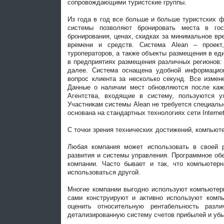
сопровождающими туристские группы.
Из года в год все больше и больше туристских 
системы позволяют бронировать места в го
бронирования, ценах, скидках за минимальное вр
времени и средств. Система Alean – проект,
туроператоров, а также объекты размещения в ед
в предприятиях размещения различных регионов: 
далее. Система оснащена удобной информацион
вопрос клиента за несколько секунд. Все измен
Данные о наличии мест обновляются после кажд
Агентства, входящие в систему, пользуются 
Участникам системы Alean не требуется специаль
основана на стандартных технологиях сети Internet
С точки зрения технических достижений, компьют
Любая компания может использовать в своей р
развития и системы управления. Программное об
компании. Часто бывает и так, что компьютер
использоваться другой.
Многие компании выгодно используют компьютер
сами конструируют и активно используют комп
оценить относительную рентабельность разл
детализированную систему счетов прибылей и убы