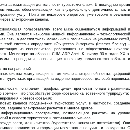
стемы автоматизации деятельности туристских фирм. В последнее время
омплексов, обеспечивающих как внутриофисную деятельность, так и
рования услуг. При этом некоторые операторы уже говорят о реальной
 через электронные каналы.
 позволяющая пользователям всего мира обмениваться информацией и
ми. Она является наиболее мощной информационно – технологической
рная сеть, а десятки тысяч локальных и глобальных национальных сетей,
 этой системы определяет «Общество Интернет» (Internet Society) –
состоящая из специалистов, работающих на общественных началах.
сеть Министерства обороны США ARP Anet. К началу 90-х годов ХХ в.
аммы – проводники, позволяющие конечному пользователю работать и
.
ство направлений:
ных систем коммуникации, в том числе электронной почты, цифровой
ты туристских организаций на ведение переговоров, деловой переписки,
стности, по странам, тарифам, ценам, прогнозам погоды в различных
о времени, что способствует формированию качественного турпродукта;
нирования и резервирования;
вых каналов продвижения туристских услуг, в частности, создание
ов, ведение электронных расчетов и многое другое.
информационного пространства, позволяющего работать на уровне
ий в области туристского и гостиничного бизнеса.
режде всего, для клиентов (турагентства, конечные потребители). Они
емалое количество информации могут также получить и конкуренты. С