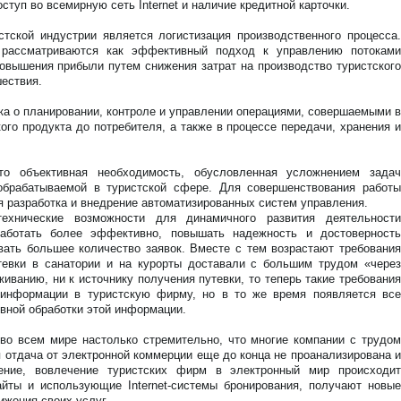
туп во всемирную сеть Internet и наличие кредитной карточки.
тской индустрии является логистизация производственного процесса.
у рассматриваются как эффективный подход к управлению потоками
овышения прибыли путем снижения затрат на производство туристского
шествия.
ука о планировании, контроле и управлении операциями, совершаемыми в
ого продукта до потребителя, а также в процессе передачи, хранения и
то объективная необходимость, обусловленная усложнением задач
брабатываемой в туристской сфере. Для совершенствования работы
 разработка и внедрение автоматизированных систем управления.
технические возможности для динамичного развития деятельности
работать более эффективно, повышать надежность и достоверность
ать большее количество заявок. Вместе с тем возрастают требования
тевки в санатории и на курорты доставали с большим трудом «через
иванию, ни к источнику получения путевки, то теперь такие требования
 информации в туристскую фирму, но в то же время появляется все
вной обработки этой информации.
с во всем мире настолько стремительно, что многие компании с трудом
 отдача от электронной коммерции еще до конца не проанализирована и
ение, вовлечение туристских фирм в электронный мир происходит
ты и использующие Internet-системы бронирования, получают новые
жения своих услуг.