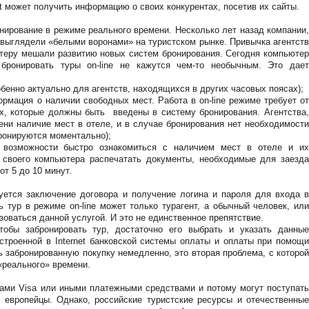
t может получить информацию о своих конкурентах, посетив их сайты.
онирование в режиме реального времени. Несколько лет назад компании,
 выглядели «белыми воронами» на туристском рынке. Привычка агентств
теру мешали развитию новых систем бронирования. Сегодня компьютер
бронировать туры on-line не кажутся чем-то необычным. Это дает
бенно актуально для агентств, находящихся в других часовых поясах);
мация о наличии свободных мест. Работа в on-line режиме требует от
ях, которые должны быть введены в систему бронирования. Агентства,
ни наличие мест в отеле, и в случае бронирования нет необходимости
ронируются моментально);
озможности быстро ознакомиться с наличием мест в отеле и их
о своего компьютера распечатать документы, необходимые для заезда
от 5 до 10 минут.
уется заключение договора и получение логина и пароля для входа в
ь тур в режиме on-line может только турагент, а обычный человек, или
оваться данной услугой. И это не единственное препятствие.
тобы забронировать тур, достаточно его выбрать и указать данные
строенной в Internet банковской системы оплаты и оплаты при помощи
ь забронированную покупку немедленно, это вторая проблема, с которой
реального» времени.
ками Visa или иными платежными средствами и потому могут поступать
 европейцы. Однако, российские туристские ресурсы и отечественные