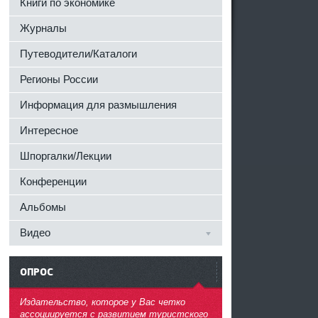
Книги по экономике
Журналы
Путеводители/Каталоги
Регионы России
Информация для размышления
Интересное
Шпоргалки/Лекции
Конференции
Альбомы
Видео
ОПРОС
^
Издательство, которое у Вас четко
ассоциируется с развитием туристского