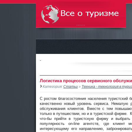
Всё о туризме
r
-
Логистика процессов сервисного обслужи
Категория:
Статьи
»
Техника - технология в тури
С ростом благосостояния населения туристский б
качественно новый уровень сервиса. Немалую р
обслуживания клиентов. Вместе с тем повышаю
только в путешествии, но и в туристской фирме. 
что-бы прийти в туристскую фирму и выбрать
популярность on-line агентств, где клиент
интересующему его направлению, забронировать