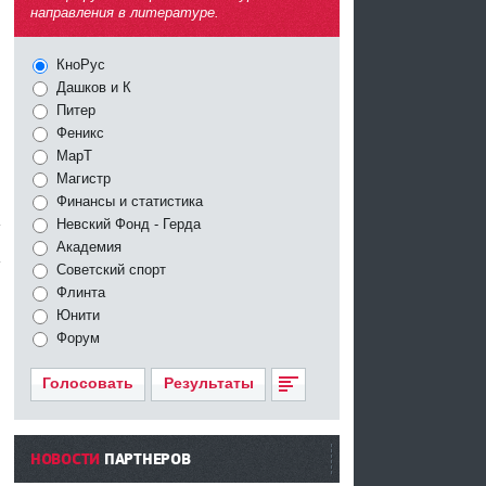
направления в литературе.
КноРус
Дашков и К
Питер
Феникс
МарТ
Магистр
Финансы и статистика
Невский Фонд - Герда
Академия
Советский спорт
Флинта
Юнити
Форум
Голосовать
Результаты
НОВОСТИ
ПАРТНЕРОВ