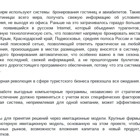
фирм используют системы бронирования гостиниц и авиабилетов. Такие
стиницах всего мира, получать свежую информацию об условиях
емя, не выходя из офиса. Раньше на это затрачивалось гораздо больше
 появившийся в русском Internet, который объединил турагентов,
иную технологическую сеть, что позволяет напрямую бронировать места
Крым, Краснодарский край, Подмосковье, средняя полоса России и так
ной поисковой сетью, позволяющей ответить практически на любой
ения, произошедшие в местах размещения, сразу вносятся в систему.
ого бронирования автоматически, что особенно важно в пик сезона.
уже последней, свежей информацией, а не прошлогодним буклетом.
ного дорогостоящего программного обеспечения, потому что эта система
.
ерная революция в сфере туристского бизнеса превзошла все ожидания.
аботе выгодные компьютерные программы, независимо от стратегии
еспечение должно применяться с учетом всех специфических факторов
ная система, неприемлемая для одной компании, может эффективно
ы для принятия решений через имитационные модели. Крупные фирмы
ьютерную имитационную модель, основанную на этом проекте, чтобы
ичных рынков, возможности вложения капитала в новый продукт,
тков.