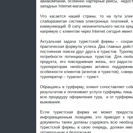
авиакомпании, особенно чартерные рейсы, недост
западных Internet-магазинах.
Что касается нашей страны, то на пути элек
слаборазвитая система электронных платежей, н
коммуникаций. В силу незначительного числа кре
напрямую с клиентом через Internet сегодня имее
Актуальная задача туристской фирмы – сохран
практическая формула успеха. Два главных дейст
постоянном поиске друг друга и туристов. Туропе
потребности потенциальных туристов. Для любо
продукта, его повседневная жизнь, его радост
туроператорам необходимо активно поддержи
особенности клиентов (агентов и туристов), сов
туроператор – турагент – турист.
Обращаясь в турфирму, клиент сопоставляет со
результатом и оплачивает услуги турфирмы лишь 
всю процедуру оформления тура, и от турфирмы з
выживание.
Если туристская фирма не может предоста
информационным позициям, это приводит к пр
документы также должны содержать всю необхо
туристской фирмы, в свою очередь, должен име
оптимальным и безопасным.