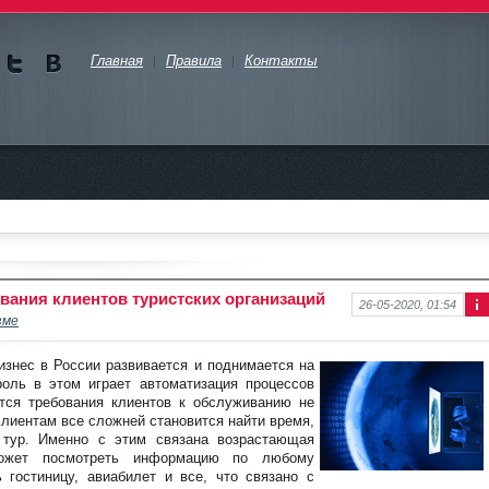
Главная
Правила
Контакты
Мы в
Мы в
Twitte
vKont
akte
вания клиентов туристских организаций
26-05-2020, 01:54
зме
Ин
фо
рм
изнес в России развивается и поднимается на
аци
оль в этом играет автоматизация процессов
я к
тся требования клиентов к обслуживанию не
нов
Клиентам все сложней становится найти время,
ост
 тур. Именно с этим связана возрастающая
и
 может посмотреть информацию по любому
 гостиницу, авиабилет и все, что связано с