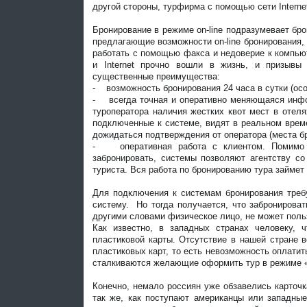
другой стороны, турфирма с помощью сети Interne
Бронирование в режиме on-line подразумевает бр
предлагающие возможности on-line бронирования,
работать с помощью факса и недоверие к компью
и Internet прочно вошли в жизнь, и призывы 
существенные преимущества:
- возможность бронирования 24 часа в сутки (осо
- всегда точная и оперативно меняющаяся инфор
туроператора наличия жестких квот мест в отел
подключенные к системе, видят в реальном време
дожидаться подтверждения от оператора (места б
- оперативная работа с клиентом. Помимо в
забронировать, системы позволяют агентству с
туриста. Вся работа по бронированию тура займет 
Для подключения к системам бронирования треб
систему. Но тогда получается, что забронироват
другими словами физическое лицо, не может польз
Как известно, в западных странах человеку, ч
пластиковой карты. Отсутствие в нашей стране в
пластиковых карт, то есть невозможность оплатит
сталкиваются желающие оформить тур в режиме «
Конечно, немало россиян уже обзавелись карточ
так же, как поступают американцы или западные