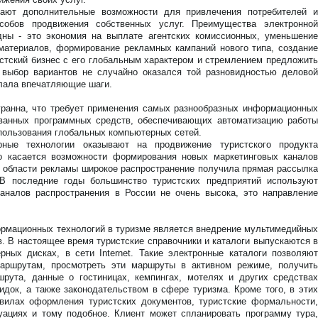
учают дополнительные возможности для привлечения потребителей и
собов продвижения собственных услуг. Преимущества электронной
ны - это экономия на выплате агентских комиссионных, уменьшение
материалов, формирование рекламных кампаний нового типа, создание
стский бизнес с его глобальным характером и стремлением предложить
выбор вариантов не случайно оказался той разновидностью деловой
елала впечатляющие шаги.
гранна, что требует применения самых разнообразных информационных
рованных программных средств, обеспечивающих автоматизацию работы
пользования глобальных компьютерных сетей.
рные технологии оказывают на продвижение туристского продукта
то касается возможности формирования новых маркетинговых каналов
 в области рекламы широкое распространение получила прямая рассылка
 В последние годы большинство туристских предприятий используют
аналов распространения в России не очень высока, это направление
рмационных технологий в туризме является внедрение мультимедийных
ов. В настоящее время туристские справочники и каталоги выпускаются в
рных дисках, в сети Internet. Такие электронные каталоги позволяют
аршрутам, просмотреть эти маршруты в активном режиме, получить
рута, данные о гостиницах, кемпингах, мотелях и других средствах
идок, а также законодательством в сфере туризма. Кроме того, в этих
вилах оформления туристских документов, туристские формальности,
уациях и тому подобное. Клиент может спланировать программу тура,