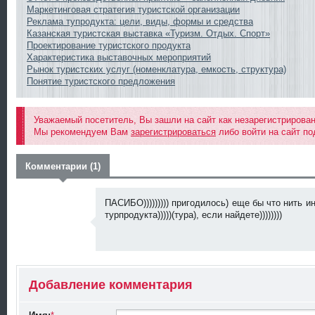
Маркетинговая стратегия туристской организации
Реклама тупродукта: цели, виды, формы и средства
Казанская туристская выставка «Туризм. Отдых. Спорт»
Проектирование туристского продукта
Характеристика выставочных мероприятий
Рынок туристских услуг (номенклатура, емкость, структура)
Понятие туристского предложения
Уважаемый посетитель, Вы зашли на сайт как незарегистрирова
Мы рекомендуем Вам
зарегистрироваться
либо войти на сайт по
Комментарии (1)
ПАСИБО))))))))) пригодилось) еще бы что нить 
турпродукта)))))(тура), если найдете))))))))
Добавление комментария
p