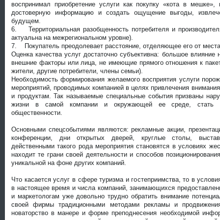
воспринимал приобретение услуги как покупку «кота в мешке»,
достоверную информацию и создать ощущение выгоды, извлече
будущем.
6. Территориальная разобщенность потребителя и производителя
актуальна на межрегиональном уровне).
7. Покупатель преодолевает расстояние, отделяющее его от места 
Оценка качества услуг достаточно субъективна: большое влияние 
внешние факторы или лица, не имеющие прямого отношения к паке
жители, другие потребители, члены семьи).
Необходимость формирования желаемого восприятия услуги порож
мероприятий, проводимых компанией в целях привлечения внимания
и продуктам. Так называемые специальные события призваны нар
жизни в самой компании и окружающей ее среде, стать 
общественности.
Основными спецсобытиями являются: рекламные акции, презентаци
конференции, дни открытых дверей, круглые столы, выста
действенными такого рода мероприятия становятся в условиях жес
находит те грани своей деятельности и способов позиционировани
уникальной на фоне других компаний.
Что касается услуг в сфере туризма и гостеприимства, то в услови
в настоящее время и числа компаний, занимающихся предоставлен
и маркетологам уже довольно трудно обратить внимание потенциа
своей фирмы традиционными методами рекламы и продвижения
новаторство в манере и форме преподнесения необходимой инфо