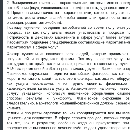
2. Эмпирические качества – характеристики, которые можно опре
потребления (вкус, изнашиваемость, комфортность, удовольствие и
3. Предполагаемые качества – характеристики, которые покупател
не иметь достаточных знаний, чтобы оценить их даже после потр
операция, ремонт автомобиля).
Поэтому изучение поведения потребителей во время получения у
процесс, так как получатель может участвовать в процессе пр
Потребность в действиях маркетинга в сфере услуг более актуал
Рассмотрим подробнее специфические составляющие маркетинга-ми
маркетологам в сфере услуг.
Фактор «участники» включает всех людей, которые принимают
покупателей и сотрудников фирмы. Поэтому в сфере услуг ма
сотрудника, который, так или иначе, причастен к оказанию услуги
AT&T за время своей работы прославилась дружелюбием своих опе
Физическое окружение – один из важнейших факторов, так как по
мере, в контакте с такой частью этого фактора, как здание, оборуд
как услуги неосязаемы, и их трудно оценить, физическое 
характеристикой качества услуги. Авиакомпании, например, изве
услугу узнаваемой, используя неизменное оформление самоле
способы рекламы и униформу. Физическое окружение ове
следовательно, маркетологи компаний-сервисников должны серьезно
клиента .
Услуги и процессы отражают то, как координируются все вышеп
ценность для покупателя. В сфере сервиса процесс, который созда
так же, как и результат, особенно когда он присутствует при
совершенстве выполненное лечение зуба не даст удовлетворения к