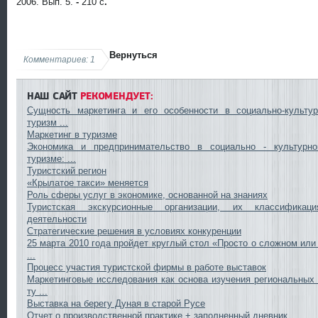
2006.
Вып. 5.
-
210 с
.
Вернуться
Комментариев: 1
НАШ САЙТ
РЕКОМЕНДУЕТ:
Сущность маркетинга и его особенности в социально-культу
туризм ...
Маркетинг в туризме
Экономика и предпринимательство в социально - культурн
туризме: ...
Туристский регион
«Крылатое такси» меняется
Роль сферы услуг в экономике, основанной на знаниях
Туристская экскурсионные организации, их классифика
деятельности
Стратегические решения в условиях конкуренции
25 марта 2010 года пройдет круглый стол «Просто о сложном или
...
Процесс участия туристской фирмы в работе выставок
Маркетинговые исследования как основа изучения региональных
ту ...
Выставка на берегу Дуная в старой Русе
Отчет о производственной практике + заполненный дневник