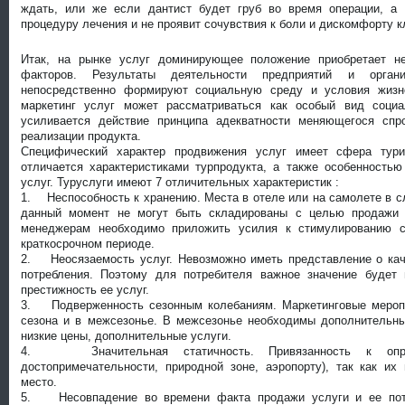
ждать, или же если дантист будет груб во время операции, а
процедуру лечения и не проявит сочувствия к боли и дискомфорту к
Итак, на рынке услуг доминирующее положение приобретает н
факторов. Результаты деятельности предприятий и органи
непосредственно формируют социальную среду и условия жизн
маркетинг услуг может рассматриваться как особый вид соци
усиливается действие принципа адекватности меняющегося спр
реализации продукта.
Специфический характер продвижения услуг имеет сфера тури
отличается характеристиками турпродукта, а также особенностью
услуг. Туруслуги имеют 7 отличительных характеристик :
1. Неспособность к хранению. Места в отеле или на самолете в сл
данный момент не могут быть складированы с целью продажи 
менеджерам необходимо приложить усилия к стимулированию с
краткосрочном периоде.
2. Неосязаемость услуг. Невозможно иметь представление о каче
потребления. Поэтому для потребителя важное значение буде
престижность ее услуг.
3. Подверженность сезонным колебаниям. Маркетинговые мероп
сезона и в межсезонье. В межсезонье необходимы дополнительн
низкие цены, дополнительные услуги.
4. Значительная статичность. Привязанность к опре
достопримечательности, природной зоне, аэропорту), так как их
место.
5. Несовпадение во времени факта продажи услуги и ее потр