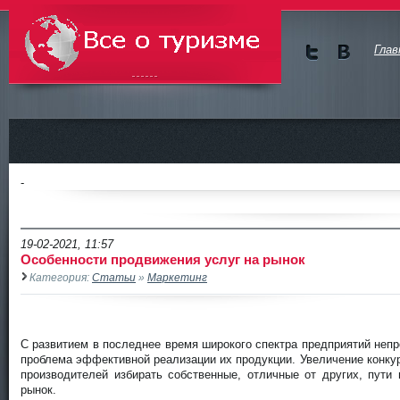
Глав
Мы в
Мы в
Twitte
vKont
Всё о туризме
r
akte
-
19-02-2021, 11:57
Особенности продвижения услуг на рынок
Категория:
Статьи
»
Маркетинг
С развитием в последнее время широкого спектра предприятий неп
проблема эффективной реализации их продукции. Увеличение конкур
производителей избирать собственные, отличные от других, пути
рынок.