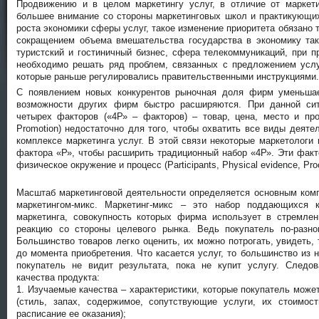
Продвижению и в целом маркетингу услуг, в отличие от маркети
большее внимание со стороны маркетинговых школ и практикующи
роста экономики сферы услуг, такое изменение приоритета обязано
сокращением объема вмешательства государства в экономику таки
туристский и гостиничный бизнес, сфера телекоммуникаций, при п
необходимо решать ряд проблем, связанных с предложением услуг
которые раньше регулировались правительственными инструкциями.
С появлением новых конкурентов рыночная доля фирм уменьшае
возможности других фирм быстро расширяются. При данной сит
четырех факторов («4Р» – факторов) – товар, цена, место и прод
Promotion) недостаточно для того, чтобы охватить все виды деяте
комплексе маркетинга услуг. В этой связи некоторые маркетолог
фактора «Р», чтобы расширить традиционный набор «4Р». Эти фак
физическое окружение и процесс (Participants, Physical evidence, Pro
Масштаб маркетинговой деятельности определяется основным ком
маркетингом-микс. Маркетинг-микс – это набор поддающихся 
маркетинга, совокупность которых фирма использует в стремле
реакцию со стороны целевого рынка. Ведь покупатель по-разно
Большинство товаров легко оценить, их можно потрогать, увидеть,
до момента приобретения. Что касается услуг, то большинство из н
покупатель не видит результата, пока не купит услугу. Следо
качества продукта:
1. Изучаемые качества – характеристики, которые покупатель може
(стиль, запах, содержимое, сопутствующие услуги, их стоимос
расписание ее оказания);